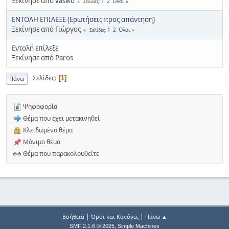
Ξεκίνησε από
vasiko
1
2
Όλοι
Σελίδες
ΕΝΤΟΛΗ ΕΠΙΛΕΞΕ (Ερωτήσεις προς απάντηση)
Ξεκίνησε από Γιώργος
1
2
Όλοι
Σελίδες
Εντολή επίλεξε
Ξεκίνησε από Paros
Σελίδες
1
Πάνω
Ψηφοφορία
Θέμα που έχει μετακινηθεί
Κλειδωμένο θέμα
Μόνιμο θέμα
Θέμα που παρακολουθείτε
|
|
Βοήθεια
Όροι και Κανόνες
Πάνω ▲
,
SMF 2.1.6 © 2025
Simple Machines