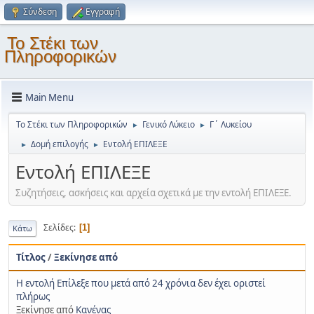
Σύνδεση
Εγγραφή
Το Στέκι των
Πληροφορικών
Main Menu
Το Στέκι των Πληροφορικών
Γενικό Λύκειο
Γ΄ Λυκείου
►
►
Δομή επιλογής
Εντολή ΕΠΙΛΕΞΕ
►
►
Εντολή ΕΠΙΛΕΞΕ
Συζητήσεις, ασκήσεις και αρχεία σχετικά με την εντολή ΕΠΙΛΕΞΕ.
Σελίδες
1
Κάτω
Τίτλος
/
Ξεκίνησε από
Η εντολή Επίλεξε που μετά από 24 χρόνια δεν έχει οριστεί
πλήρως
Ξεκίνησε από
Κανένας