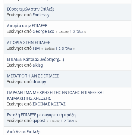
Εύρος τιμών στην Επίλεξε
Ξεκίνησε από
Endlessly
Απορία στην ΕΠΙΛΕΞΕ
Ξεκίνησε από
George Eco
1
2
Όλοι
Σελίδες
ΑΠΟΡΙΑ ΣΤΗΝ ΕΠΙΛΕΞΕ
Ξεκίνησε από
ΤΙΜ
1
2
3
Όλοι
Σελίδες
ΕΠΙΛΕΞΕ ΚάποιαΣυνάρτηση(...)
Ξεκίνησε από
alkisg
METATΡΟΠΗ ΑΝ ΣΕ ΕΠΙΛΕΞΕ
Ξεκίνησε από
droopy
ΠΑΡΑΔΕΙΓΜΑ ΜΕ ΧΡΗΣΗ ΤΗΣ ΕΝΤΟΛΗΣ ΕΠΙΛΕΞΕ ΚΑΙ
ΚΛΙΜΑΚΩΤΗΣ ΧΡΕΩΣΗΣ
Ξεκίνησε από
ΣΧΟΙΝΑΣ ΚΩΣΤΑΣ
Εντολή ΕΠΙΛΕΞΕ με συγκριτική πράξη
Ξεκίνησε από
gapost
1
2
Όλοι
Σελίδες
Από Αν σε Επίλεξε