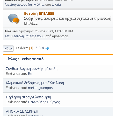
Απ: Διαγώνισμα (στην ύλη...
από
taxata
Εντολή ΕΠΙΛΕΞΕ
Συζητήσεις, ασκήσεις και αρχεία σχετικά με την εντολή
ΕΠΙΛΕΞΕ.
Τελευταίο μήνυμα:
20 Νοε 2023, 11:37:50 ΠΜ
Απ: Η εντολή Επίλεξε που...
από ApoAntonis
2
3
4
Σελίδες
1
Κάτω
Τίτλος
/
Ξεκίνησε από
Συνθέτη λογική συνθήκη ή απλη
Ξεκίνησε από
Eri
Κλιμακωτά δεδομένα, μια άλλη λύση...
Ξεκίνησε από
meteo_xampos
Περίεργη στρογγυλοποίηση
Ξεκίνησε από
Γιαννούλης Γιώργος
ΑΠΟΡΙΑ ΣΕ ΑΣΚΗΣΗ