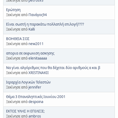
Ξεκίνησε από
petros93
Ερώτηση
Ξεκίνησε από
Πανάγος94
Είναι σωστή η παρακάτω πολλαπλή επιλογή????
Ξεκίνησε από
Kalli
ΒΟΗΘΕΙΑ ΣΟΣ
Ξεκίνησε από
new2011
απορια σε εκφωνιση ασκησης
Ξεκίνησε από
elenitaaaaa
Να γίνει αλγόριθμος που θα δέχεται δύο αριθμούς α και β
Ξεκίνησε από
XRISTINAKII
Ιεραρχία Λογικών Τελεστών
Ξεκίνησε από
jennifer
Θέμα 3 Επαναληπτικές Ιουνίου 2001
Ξεκίνησε από
despoina
ΕΚΤΟΣ ΥΛΗΣ Η ΕΠΙΛΕΞΕ;
Ξεκίνησε από
ambros