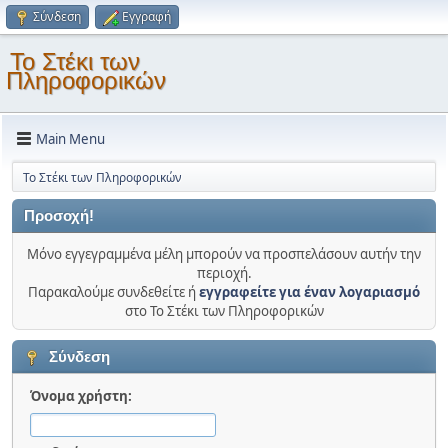
Σύνδεση
Εγγραφή
Το Στέκι των
Πληροφορικών
Main Menu
Το Στέκι των Πληροφορικών
Προσοχή!
Μόνο εγγεγραμμένα μέλη μπορούν να προσπελάσουν αυτήν την
περιοχή.
Παρακαλούμε συνδεθείτε ή
εγγραφείτε για έναν λογαριασμό
στο Το Στέκι των Πληροφορικών
Σύνδεση
Όνομα χρήστη: