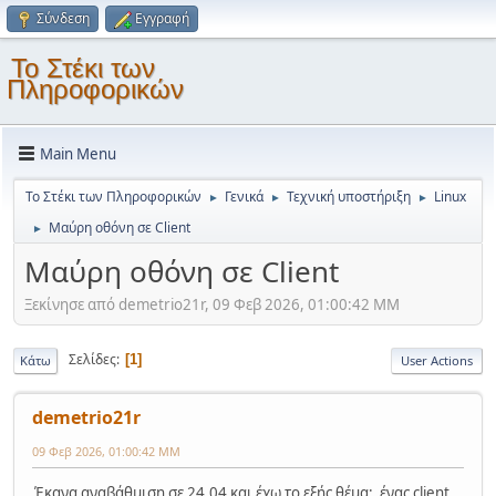
Σύνδεση
Εγγραφή
Το Στέκι των
Πληροφορικών
Main Menu
Το Στέκι των Πληροφορικών
Γενικά
Τεχνική υποστήριξη
Linux
►
►
►
Μαύρη οθόνη σε Client
►
Μαύρη οθόνη σε Client
Ξεκίνησε από demetrio21r, 09 Φεβ 2026, 01:00:42 ΜΜ
Σελίδες
1
Κάτω
User Actions
demetrio21r
09 Φεβ 2026, 01:00:42 ΜΜ
Έκανα αναβάθμιση σε 24.04 και έχω το εξής θέμα: ένας client