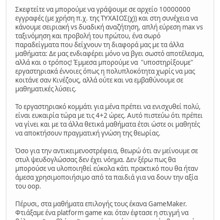
Σκεφτείτε να μπορούμε να γράψουμε σε αρχείο 10000000
εγγραφές (με χρήση π.χ. της ΤΥΧΑΙΟΣ(χ)) και στη συνέχεια να
κάνουμε σειριακή vs δυαδική αναζήτηση, απλή εύρεση max vs
ταξινόμηση και προβολή του πρώτου, ένα σωρό
παραδείγματα που δείχνουν τη διαφορά μας με τα άλλα
μαθήματα: Δε μας ενδιαφέρει μόνο να βγει σωστό αποτέλεσμα,
αλλά και ο τρόπος! Έμμεσα μπορούμε να "υποστηρίξουμε"
εργαστηριακά έννοιες όπως η πολυπλοκότητα χωρίς να μας
κοιτάνε σαν Κινέζους, αλλά ούτε και να εμβαθύνουμε σε
μαθηματικές λύσεις.
Το εργαστηριακό κομμάτι για μένα πρέπει να ενισχυθεί πολύ,
είναι ευκαιρία τώρα με τις 4+2 ώρες. Αυτό πιστεύω ότι πρέπει
να γίνει και με τα άλλα θετικά μαθήματα έτσι ώστε οι μαθητές
να αποκτήσουν πραγματική γνώση της θεωρίας.
Όσο για την αντικειμενοστρέφεια, θεωρώ ότι αν μείνουμε σε
στυλ ψευδογλώσσας δεν έχει νόημα. Δεν ξέρω πως θα
μπορούσε να υλοποιηθεί εύκολα κάτι πρακτικό που θα ήταν
άμεσα χρησιμοποιήσιμο από τα παιδιά για να δουν την αξία
του oop.
Πέρυσι, στα μαθήματα επιλογής τους έκανα GameMaker.
Φτιάξαμε ένα platform game και όταν έφτασε η στιγμή να