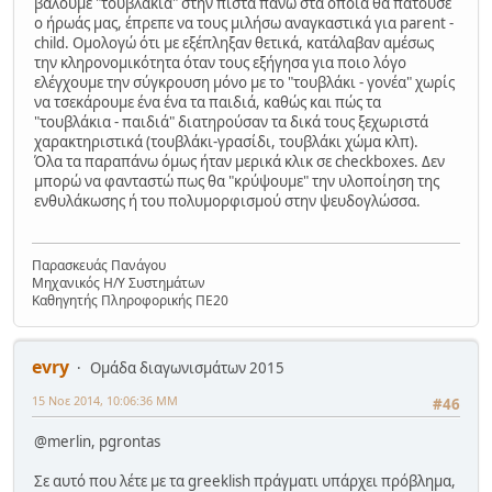
βάλουμε "τουβλάκια" στην πίστα πάνω στα οποία θα πατούσε
ο ήρωάς μας, έπρεπε να τους μιλήσω αναγκαστικά για parent -
child. Ομολογώ ότι με εξέπληξαν θετικά, κατάλαβαν αμέσως
την κληρονομικότητα όταν τους εξήγησα για ποιο λόγο
ελέγχουμε την σύγκρουση μόνο με το "τουβλάκι - γονέα" χωρίς
να τσεκάρουμε ένα ένα τα παιδιά, καθώς και πώς τα
"τουβλάκια - παιδιά" διατηρούσαν τα δικά τους ξεχωριστά
χαρακτηριστικά (τουβλάκι-γρασίδι, τουβλάκι χώμα κλπ).
Όλα τα παραπάνω όμως ήταν μερικά κλικ σε checkboxes. Δεν
μπορώ να φανταστώ πως θα "κρύψουμε" την υλοποίηση της
ενθυλάκωσης ή του πολυμορφισμού στην ψευδογλώσσα.
Παρασκευάς Πανάγου
Μηχανικός Η/Υ Συστημάτων
Καθηγητής Πληροφορικής ΠΕ20
evry
Ομάδα διαγωνισμάτων 2015
15 Νοε 2014, 10:06:36 ΜΜ
#46
@merlin, pgrontas
Σε αυτό που λέτε με τα greeklish πράγματι υπάρχει πρόβλημα,