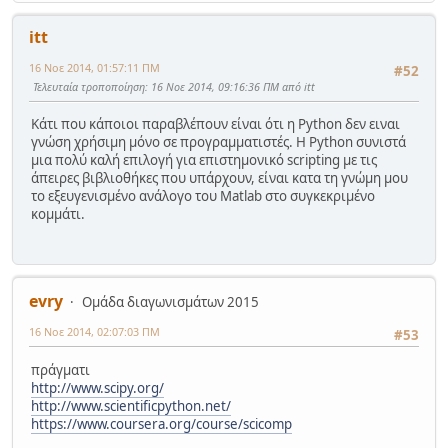
itt
16 Νοε 2014, 01:57:11 ΠΜ
#52
Τελευταία τροποποίηση
: 16 Νοε 2014, 09:16:36 ΠΜ από itt
Κάτι που κάποιοι παραβλέπουν είναι ότι η Python δεν ειναι
γνώση χρήσιμη μόνο σε προγραμματιστές. Η Python συνιστά
μια πολύ καλή επιλογή για επιστημονικό scripting με τις
άπειρες βιβλιοθήκες που υπάρχουν, είναι κατα τη γνώμη μου
το εξευγενισμένο ανάλογο του Matlab στο συγκεκριμένο
κομμάτι.
evry
Ομάδα διαγωνισμάτων 2015
16 Νοε 2014, 02:07:03 ΠΜ
#53
πράγματι
http://www.scipy.org/
http://www.scientificpython.net/
https://www.coursera.org/course/scicomp