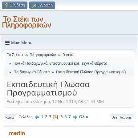
Σύνδεση
Εγγραφή
Το Στέκι των
Πληροφορικών
Main Menu
Το Στέκι των Πληροφορικών
Γενικά
►
Γενικά Παιδαγωγικά, Επιστημονικά και Τεχνικά Θέματα
►
Παιδαγωγικά Θέματα
Εκπαιδευτική Γλώσσα Προγραμματισμού
►
►
Εκπαιδευτική Γλώσσα
Προγραμματισμού
Ξεκίνησε από sstergou, 12 Νοε 2014, 03:41:41 ΜΜ
1
2
3
5
6
7
Όλοι
Σελίδες
4
Κάτω
User Actions
merlin