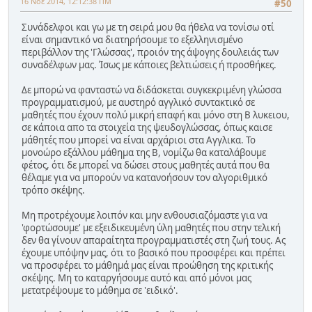
16 Νοε 2014, 12:12:38 ΠΜ
#50
Συνάδελφοι και γω με τη σειρά μου θα ήθελα να τονίσω οτί
είναι σημαντικό να διατηρήσουμε το εξελληνισμένο
περιβάλλον της 'Γλώσσας', προιόν της άψογης δουλειάς των
συναδέλφων μας. Ίσως με κάποιες βελτιώσεις ή προσθήκες.
Δε μπορώ να φανταστώ να διδάσκεται συγκεκριμένη γλώσσα
προγραμματισμού, με αυστηρό αγγλικό συντακτικό σε
μαθητές που έχουν πολύ μικρή επαφή και μόνο στη Β λυκειου,
σε κάποια απο τα στοιχεία της ψευδογλώσσας, όπως καισε
μάθητές που μπορεί να είναι αρχάριοι στα Αγγλικα. Το
μονοώρο εξάλλου μάθημα της Β, νομίζω θα καταλάβουμε
φέτος, ότι δε μπορεί να δώσει στους μαθητές αυτά που θα
θέλαμε για να μπορούν να κατανοήσουν τον αλγοριθμικό
τρόπο σκέψης.
Μη προτρέχουμε λοιπόν και μην ενθουσιαζόμαστε για να
'φορτώσουμε' με εξειδικευμένη ύλη μαθητές που στην τελική
δεν θα γίνουν απαραίτητα προγραμματιστές στη ζωή τους. Ας
έχουμε υπόψην μας, ότι το βασικό που προσφέρει και πρέπει
να προσφέρει το μάθημά μας είναι προώθηση της κριτικής
σκέψης. Μη το καταργήσουμε αυτό και από μόνοι μας
μετατρέψουμε το μάθημα σε 'ειδικό'.