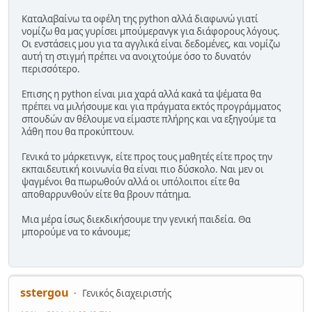
Καταλαβαίνω τα οφέλη της python αλλά διαφωνώ γιατί
νομίζω θα μας γυρίσει μπούμερανγκ για διάφορους λόγους.
Οι ενστάσεις μου για τα αγγλικά είναι δεδομένες, και νομίζω
αυτή τη στιγμή πρέπει να ανοιχτούμε όσο το δυνατόν
περισσότερο.
Επισης η python είναι μια χαρά αλλά κακά τα ψέματα θα
πρέπει να μιλήσουμε και για πράγματα εκτός προγράμματος
σπουδών αν θέλουμε να είμαστε πλήρης και να εξηγούμε τα
λάθη που θα προκύπτουν.
Γενικά το μάρκετινγκ, είτε προς τους μαθητές είτε προς την
εκπαιδευτική κοινωνία θα είναι πιο δύσκολο. Ναι μεν οι
ψαγμένοι θα πωρωθούν αλλά οι υπόλοιποι είτε θα
αποθαρρυνθούν είτε θα βρουν πάτημα.
Μια μέρα ίσως διεκδικήσουμε την γενική παιδεία. Θα
μπορούμε να το κάνουμε;
sstergou
Γενικός διαχειριστής