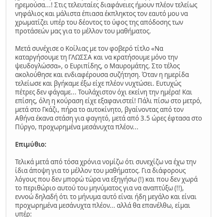
ηρεμούσα...! Στις τελευταίες διαφάνειες ήμουν πλέον τελείως
νηφάλιος και μάλιστα έπιασα έκπληκτος τον εαυτό μου να
χρωματίζει υπέρ του δέοντος το ύφος της απόδοσης των
προτάσεών μας για το μέλλον του μαθήματος.
Μετά συνέχισε ο Κοίλιας με τον φοβερό τίτλο «Να
καταργήσουμε τη ΓΛΩΣΣΑ και να κρατήσουμε μόνο την
ψευδογλώσσα», ο Ευριπίδης, ο Μαυρομάτης. Στο τέλος
ακολούθησε και ενδιαφέρουσα συζήτηση. Όταν η ημερίδα
τελείωσε και βγήκαμε έξω είχε πλέον νυχτώσει. Ευτυχώς
πέτρες δεν φάγαμε... Τουλάχιστον όχι εκείνη την ημέρα! Και
επίσης, όλη η κούραση είχε εξαφανιστεί! Πάλι πίσω στο μετρό,
μετά στο Γκάζι, πήρα το αυτοκίνητο, βγαίνοντας από τον
Αθήνα έκανα στάση για φαγητό, μετά από 3.5 ώρες έφτασα στο
Πύργο, προχωρημένα μεσάνυχτα πλέον...
Επιμύθιο:
Τελικά μετά από τόσα χρόνια νομίζω ότι συνεχίζω να έχω την
ίδια άποψη για το μέλλον του μαθήματος. Για διάφορους
λόγους που δεν μπορώ τώρα να εξηγήσω (!) και που δεν χωρά
το περιθώριο αυτού του μηνύματος για να αναπτύξω (!!),
εννοώ δηλαδή ότι το μήνυμα αυτό είναι ήδη μεγάλο και είναι
προχωρημένα μεσάνυχτα πλέον... αλλά θα επανέλθω, είμαι
υπέρ: