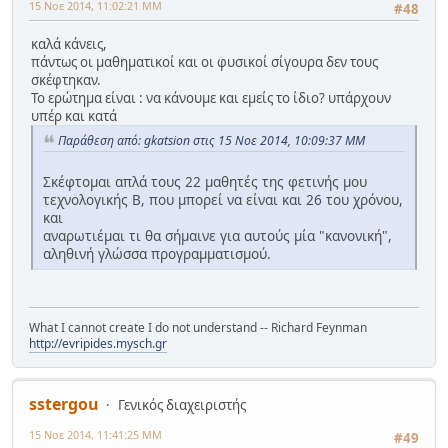
15 Νοε 2014, 11:02:21 ΜΜ
#48
καλά κάνεις,
πάντως οι μαθηματικοί και οι φυσικοί σίγουρα δεν τους
σκέφτηκαν.
Το ερώτημα είναι : να κάνουμε και εμείς το ίδιο? υπάρχουν
υπέρ και κατά
Παράθεση από: gkatsion στις 15 Νοε 2014, 10:09:37 ΜΜ
Σκέφτομαι απλά τους 22 μαθητές της φετινής μου
τεχνολογικής Β, που μπορεί να είναι και 26 του χρόνου,
και
αναρωτιέμαι τι θα σήμαινε για αυτούς μία "κανονική",
αληθινή γλώσσα προγραμματισμού.
What I cannot create I do not understand -- Richard Feynman
http://evripides.mysch.gr
sstergou
Γενικός διαχειριστής
15 Νοε 2014, 11:41:25 ΜΜ
#49