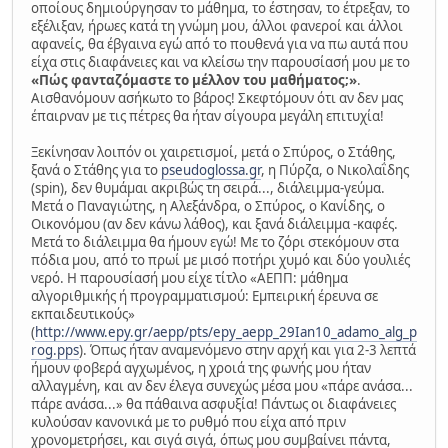
οποίους δημιούργησαν το μάθημα, το έστησαν, το έτρεξαν, το
εξέλιξαν, ήρωες κατά τη γνώμη μου, άλλοι φανεροί και άλλοι
αφανείς, θα έβγαινα εγώ από το πουθενά για να πω αυτά που
είχα στις διαφάνειες και να κλείσω την παρουσίασή μου με το
«Πώς φανταζόμαστε το μέλλον του μαθήματος;»
.
Αισθανόμουν ασήκωτο το βάρος! Σκεφτόμουν ότι αν δεν μας
έπαιρναν με τις πέτρες θα ήταν σίγουρα μεγάλη επιτυχία!
Ξεκίνησαν λοιπόν οι χαιρετισμοί, μετά ο Σπύρος, ο Στάθης,
ξανά ο Στάθης για το
pseudoglossa.gr
, η Πύρζα, ο Νικολαΐδης
(spin), δεν θυμάμαι ακριβώς τη σειρά..., διάλειμμα-γεύμα.
Μετά ο Παναγιώτης, η Αλεξάνδρα, ο Σπύρος, ο Κανίδης, ο
Οικονόμου (αν δεν κάνω λάθος), και ξανά διάλειμμα -καφές.
Μετά το διάλειμμα θα ήμουν εγώ! Με το ζόρι στεκόμουν στα
πόδια μου, από το πρωί με μισό ποτήρι χυμό και δύο γουλιές
νερό. Η παρουσίασή μου είχε τίτλο «ΑΕΠΠ: μάθημα
αλγοριθμικής ή προγραμματισμού: Εμπειρική έρευνα σε
εκπαιδευτικούς»
(
http://www.epy.gr/aepp/pts/epy_aepp_29Ian10_adamo_alg_p
rog.pps
). Όπως ήταν αναμενόμενο στην αρχή και για 2-3 λεπτά
ήμουν φοβερά αγχωμένος, η χροιά της φωνής μου ήταν
αλλαγμένη, και αν δεν έλεγα συνεχώς μέσα μου «πάρε ανάσα...
πάρε ανάσα...» θα πάθαινα ασφυξία! Πάντως οι διαφάνειες
κυλούσαν κανονικά με το ρυθμό που είχα από πριν
χρονομετρήσει, και σιγά σιγά, όπως μου συμβαίνει πάντα,