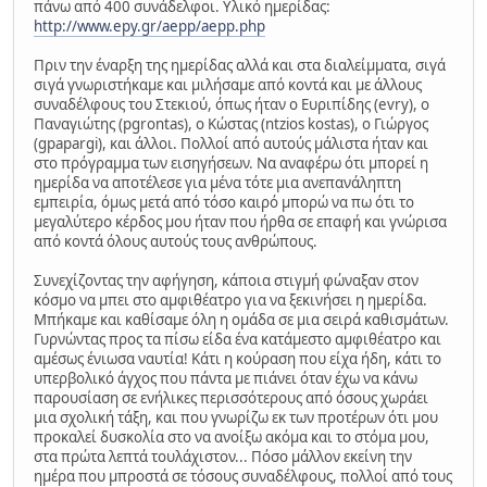
πάνω από 400 συνάδελφοι. Υλικό ημερίδας:
http://www.epy.gr/aepp/aepp.php
Πριν την έναρξη της ημερίδας αλλά και στα διαλείμματα, σιγά
σιγά γνωριστήκαμε και μιλήσαμε από κοντά και με άλλους
συναδέλφους του Στεκιού, όπως ήταν ο Ευριπίδης (evry), ο
Παναγιώτης (pgrontas), o Κώστας (ntzios kostas), ο Γιώργος
(gpapargi), και άλλοι. Πολλοί από αυτούς μάλιστα ήταν και
στο πρόγραμμα των εισηγήσεων. Να αναφέρω ότι μπορεί η
ημερίδα να αποτέλεσε για μένα τότε μια ανεπανάληπτη
εμπειρία, όμως μετά από τόσο καιρό μπορώ να πω ότι το
μεγαλύτερο κέρδος μου ήταν που ήρθα σε επαφή και γνώρισα
από κοντά όλους αυτούς τους ανθρώπους.
Συνεχίζοντας την αφήγηση, κάποια στιγμή φώναξαν στον
κόσμο να μπει στο αμφιθέατρο για να ξεκινήσει η ημερίδα.
Μπήκαμε και καθίσαμε όλη η ομάδα σε μια σειρά καθισμάτων.
Γυρνώντας προς τα πίσω είδα ένα κατάμεστο αμφιθέατρο και
αμέσως ένιωσα ναυτία! Κάτι η κούραση που είχα ήδη, κάτι το
υπερβολικό άγχος που πάντα με πιάνει όταν έχω να κάνω
παρουσίαση σε ενήλικες περισσότερους από όσους χωράει
μια σχολική τάξη, και που γνωρίζω εκ των προτέρων ότι μου
προκαλεί δυσκολία στο να ανοίξω ακόμα και το στόμα μου,
στα πρώτα λεπτά τουλάχιστον... Πόσο μάλλον εκείνη την
ημέρα που μπροστά σε τόσους συναδέλφους, πολλοί από τους