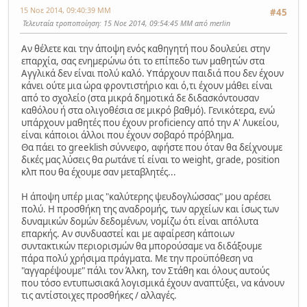
15 Νοε 2014, 09:40:39 ΜΜ
#45
Τελευταία τροποποίηση
: 15 Νοε 2014, 09:54:45 ΜΜ από merlin
Αν θέλετε και την άποψη ενός καθηγητή που δουλεύει στην
επαρχία, σας ενημερώνω ότι το επίπεδο των μαθητών στα
Αγγλικά δεν είναι πολύ καλό. Υπάρχουν παιδιά που δεν έχουν
κάνει ούτε μια ώρα φροντιστήριο και ό,τι έχουν μάθει είναι
από το σχολείο (στα μικρά δημοτικά δε διδασκόντουσαν
καθόλου ή στα ολιγοθέσια σε μικρό βαθμό). Γενικότερα, ενώ
υπάρχουν μαθητές που έχουν proficiency από την Α' Λυκείου,
είναι κάποιοι άλλοι που έχουν σοβαρό πρόβλημα.
Θα πάει το greeklish σύννεφο, αφήστε που όταν θα δείχνουμε
δικές μας λύσεις θα ρωτάνε τί είναι το weight, grade, position
κλπ που θα έχουμε σαν μεταβλητές...
Η άποψη υπέρ μιας "καλύτερης ψευδογλώσσας" μου αρέσει
πολύ. Η προσθήκη της αναδρομής, των αρχείων και ίσως των
δυναμικών δομών δεδομένων, νομίζω ότι είναι απόλυτα
επαρκής. Αν συνδυαστεί και με αφαίρεση κάποιων
συντακτικών περιορισμών θα μπορούσαμε να διδάξουμε
πάρα πολύ χρήσιμα πράγματα. Με την προϋπόθεση να
"αγγαρέψουμε" πάλι τον Άλκη, τον Στάθη και όλους αυτούς
που τόσο εντυπωσιακά λογισμικά έχουν αναπτύξει, να κάνουν
τις αντίστοιχες προσθήκες / αλλαγές.