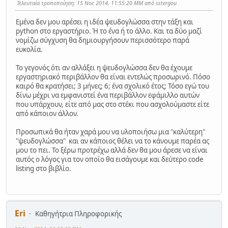
Τελευταία τροποποίηση
: 15 Νοε 2014, 11:55:20 ΜΜ από sstergou
Εμένα δεν μου αρέσει η ιδέα ψευδογλώσσα στην τάξη και
python στο εργαστήριο. Ή το ένα ή το άλλο. Και τα δύο μαζί
νομίζω σύγχυση θα δημιουργήσουν περισσότερο παρά
ευκολία.
Το γεγονός ότι αν αλλάξει η ψευδογλώσσα δεν θα έχουμε
εργαστηριακό περιβάλλον θα είναι εντελώς προσωρινό. Πόσο
καιρό θα κρατήσει; 3 μήνες; 6; ένα σχολικό έτος; Τόσο εγώ του
δίνω μέχρι να εμφανιστεί ένα περιβάλλον εφάμιλλο αυτών
που υπάρχουν, είτε από μας στο στέκι που ασχολούμαστε είτε
από κάποιον άλλον.
Προσωπικά θα ήταν χαρά μου να υλοποιήσω μια "καλύτερη"
"ψευδογλώσσα" και αν κάποιος θέλει να το κάνουμε παρέα ας
μου το πει. Το ξέρω προτρέχω αλλά δεν θα μου άρεσε να είναι
αυτός ο λόγος για τον οποίο θα εισάγουμε και δεύτερο code
listing στο βιβλίο.
Eri
Καθηγήτρια Πληροφορικής