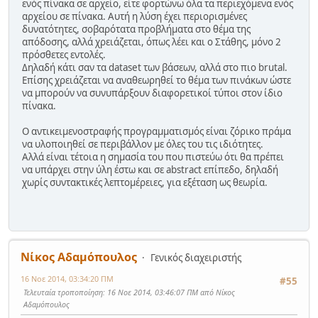
ενός πίνακα σε αρχείο, είτε φορτώνω όλα τα περιεχόμενα ενός
αρχείου σε πίνακα. Αυτή η λύση έχει περιορισμένες
δυνατότητες, σοβαρότατα προβλήματα στο θέμα της
απόδοσης, αλλά χρειάζεται, όπως λέει και ο Στάθης, μόνο 2
πρόσθετες εντολές.
Δηλαδή κάτι σαν τα dataset των βάσεων, αλλά στο πιο brutal.
Επίσης χρειάζεται να αναθεωρηθεί το θέμα των πινάκων ώστε
να μπορούν να συνυπάρξουν διαφορετικοί τύποι στον ίδιο
πίνακα.
Ο αντικειμενοστραφής προγραμματισμός είναι ζόρικο πράμα
να υλοποιηθεί σε περιβάλλον με όλες του τις ιδιότητες.
Αλλά είναι τέτοια η σημασία του που πιστεύω ότι θα πρέπει
να υπάρχει στην ύλη έστω και σε abstract επίπεδο, δηλαδή
χωρίς συντακτικές λεπτομέρειες, για εξέταση ως θεωρία.
Νίκος Αδαμόπουλος
Γενικός διαχειριστής
16 Νοε 2014, 03:34:20 ΠΜ
#55
Τελευταία τροποποίηση
: 16 Νοε 2014, 03:46:07 ΠΜ από Νίκος
Αδαμόπουλος