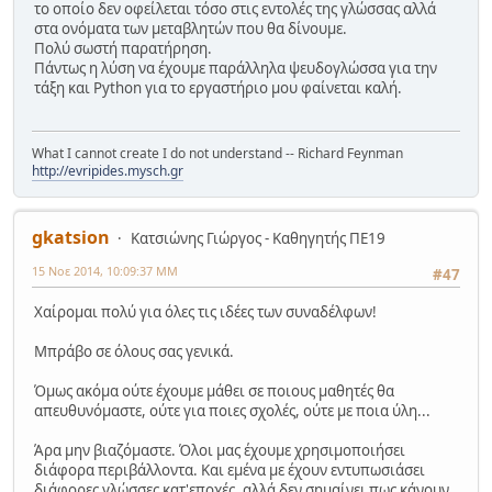
το οποίο δεν οφείλεται τόσο στις εντολές της γλώσσας αλλά
στα ονόματα των μεταβλητών που θα δίνουμε.
Πολύ σωστή παρατήρηση.
Πάντως η λύση να έχουμε παράλληλα ψευδογλώσσα για την
τάξη και Python για το εργαστήριο μου φαίνεται καλή.
What I cannot create I do not understand -- Richard Feynman
http://evripides.mysch.gr
gkatsion
Κατσιώνης Γιώργος - Καθηγητής ΠΕ19
15 Νοε 2014, 10:09:37 ΜΜ
#47
Χαίρομαι πολύ για όλες τις ιδέες των συναδέλφων!
Μπράβο σε όλους σας γενικά.
Όμως ακόμα ούτε έχουμε μάθει σε ποιους μαθητές θα
απευθυνόμαστε, ούτε για ποιες σχολές, ούτε με ποια ύλη...
Άρα μην βιαζόμαστε. Όλοι μας έχουμε χρησιμοποιήσει
διάφορα περιβάλλοντα. Και εμένα με έχουν εντυπωσιάσει
διάφορες γλώσσες κατ'εποχές, αλλά δεν σημαίνει πως κάνουν