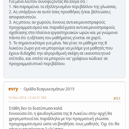
Για μένα λοιπόν συνοψίζοντας θα έλεγα ότι :
1. Να παραμείνει το εξελληνισμένο περιβάλλον της γλωσσας.
2. Ας υπάρξουν σε αυτό όσες προσθήκες ή/και βελτιώσεις
αποφασιστούν.
3. Ας μπουν, αν χωρούν, έννοιες αντικειμενοστραφούς
προγραμματισμού και παραδείγματα αντικειμενοστραφούς
σχεδίασης στα πλαίσια εργαστηριακών ωρών και με γνώμονα
πάντα ότι η εξέταση του μαθήματος γίνεται σε χαρτί.
5. Το σημαντικότερο για μένα. Να γίνει το μάθημα της Β
λυκείου 2ωρο για να μπορούμε να μιλάμε για μαθητές που
έχουν διδαχθεί την αλγοριθμική σκέψη σε ικανοποιητικό
επίπεδο, και οπότε να μπορούν να 'γράψουν κώδικα' σε
προγραμματιστικό περιβάλλον.
evry
Ομάδα διαγωνισμάτων 2015
16 Νοε 2014, 12:42:31 ΠΜ
#51
Στάθη δεν το διατύπωσα καλά
Εννοούσα ότι η ψευδογλώσσα της Β Λυκείου στην αρχή θα
χρησιμοποιείται παράλληλα με την πραγματική γλώσσα
προγραμματισμού ώστε να βοηθήσει τους μαθητές. Όχι ότι θα