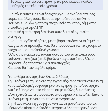
Το λέω γιατί τέτοιες ερωτήσεις μου έκαναν πολλοί
μαθητές τα τελευταία χρόνια
Ευριπίδη αυτές τις ερωτήσεις τις έχουμε ακούσει άπειρες
φορές και άλλες τόσες δώσαμε την πρέπουσα απάντηση.
Που δεν είναι άλλη από τη στοχοθεσία του προγράμματος
σπουδών για την ΑΕΠΠ.
Και αυτή η απάντηση δεν είναι ούτε δικαιολογία ούτε
υπεκφυγή.
Είναι μια μεγάλη αλήθεια, με στιβαρά παιδαγωγικά θεμέλια.
Και για να σε προλάβω, ναι, θα μπορούσαμε να πετύχουμε το
στόχο και με μια αληθινή γλώσσα.
Αλλά στην πορεία θα χάναμε αυτούς που τα αγγλικά τους
φαίνονται κινέζικα (επιβεβαιώνω κι εγώ αυτά που λέει ο
Παρασκευάς παραπάνω για την επαρχία).
Και αυτό θα ήταν μεγάλο κρίμα.
Για το θέμα των αρχείων βλέπω 2 λύσεις:
1η: Εισάγουμε την έννοια της εγγραφής (record/structure κλπ)
και διαβάζουμε/γράφουμε μία-μία εγγραφή από/στο αρχείο.
Αυτή η λύση είναι πιο elegant και με πολλές δυνατότητες,
αλλά χρειάζεται περισσότερες υποστηρικτικές εντολές. Επίσης
εισάγουμε την έννοια του πίνακα εγγραφών.
2η: Η ανάγνωση/εγγραφή να γίνεται με μονολιθικό τρόπο,
μέσω ενός πίνακα. Δηλαδή είτε γράφω όλα τα περιεχόμενα