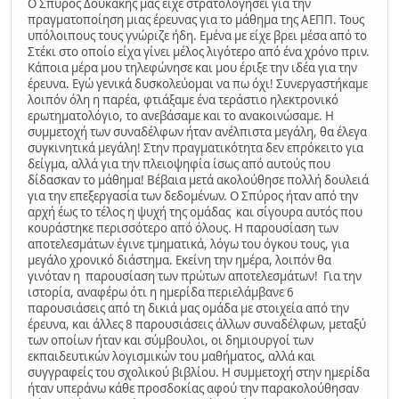
Ο Σπύρος Δουκάκης μας είχε στρατολογήσει για την
πραγματοποίηση μιας έρευνας για το μάθημα της ΑΕΠΠ. Τους
υπόλοιπους τους γνώριζε ήδη. Εμένα με είχε βρει μέσα από το
Στέκι στο οποίο είχα γίνει μέλος λιγότερο από ένα χρόνο πριν.
Κάποια μέρα μου τηλεφώνησε και μου έριξε την ιδέα για την
έρευνα. Εγώ γενικά δυσκολεύομαι να πω όχι! Συνεργαστήκαμε
λοιπόν όλη η παρέα, φτιάξαμε ένα τεράστιο ηλεκτρονικό
ερωτηματολόγιο, το ανεβάσαμε και το ανακοινώσαμε. Η
συμμετοχή των συναδέλφων ήταν ανέλπιστα μεγάλη, θα έλεγα
συγκινητικά μεγάλη! Στην πραγματικότητα δεν επρόκειτο για
δείγμα, αλλά για την πλειοψηφία ίσως από αυτούς που
δίδασκαν το μάθημα! Βέβαια μετά ακολούθησε πολλή δουλειά
για την επεξεργασία των δεδομένων. Ο Σπύρος ήταν από την
αρχή έως το τέλος η ψυχή της ομάδας και σίγουρα αυτός που
κουράστηκε περισσότερο από όλους. Η παρουσίαση των
αποτελεσμάτων έγινε τμηματικά, λόγω του όγκου τους, για
μεγάλο χρονικό διάστημα. Εκείνη την ημέρα, λοιπόν θα
γινόταν η παρουσίαση των πρώτων αποτελεσμάτων! Για την
ιστορία, αναφέρω ότι η ημερίδα περιελάμβανε 6
παρουσιάσεις από τη δικιά μας ομάδα με στοιχεία από την
έρευνα, και άλλες 8 παρουσιάσεις άλλων συναδέλφων, μεταξύ
των οποίων ήταν και σύμβουλοι, οι δημιουργοί των
εκπαιδευτικών λογισμικών του μαθήματος, αλλά και
συγγραφείς του σχολικού βιβλίου. Η συμμετοχή στην ημερίδα
ήταν υπεράνω κάθε προσδοκίας αφού την παρακολούθησαν