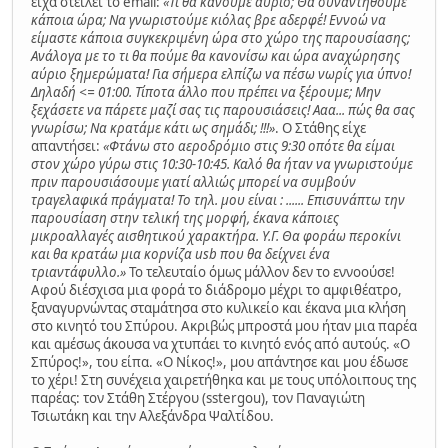
είχα στείλει το email:
«Τι θα κάνουμε αύριο; Θα συναντηθούμε
κάποια ώρα; Να γνωριστούμε κιόλας βρε αδερφέ! Εννοώ να
είμαστε κάποια συγκεκριμένη ώρα στο χώρο της παρουσίασης;
Ανάλογα με το τι θα πούμε θα κανονίσω και ώρα αναχώρησης
αύριο ξημερώματα! Για σήμερα ελπίζω να πέσω νωρίς για ύπνο!
Δηλαδή <= 01:00. Τίποτα άλλο που πρέπει να ξέρουμε; Μην
ξεχάσετε να πάρετε μαζί σας τις παρουσιάσεις! Ααα... πώς θα σας
γνωρίσω; Να κρατάμε κάτι ως σημάδι; !!!»
. Ο Στάθης είχε
απαντήσει:
«Φτάνω στο αεροδρόμιο στις 9:30 οπότε θα είμαι
στον χώρο γύρω στις 10:30-10:45. Καλό θα ήταν να γνωριστούμε
πριν παρουσιάσουμε γιατί αλλιώς μπορεί να συμβούν
τραγελαφικά πράγματα! Το τηλ. μου είναι : ...... Επισυνάπτω την
παρουσίαση στην τελική της μορφή, έκανα κάποιες
μικροαλλαγές αισθητικού χαρακτήρα. Υ.Γ. Θα φοράω περοκίνι
και θα κρατάω μια κορνίζα usb που θα δείχνει ένα
τριαντάφυλλο.»
Το τελευταίο όμως μάλλον δεν το εννοούσε!
Αφού διέσχισα μια φορά το διάδρομο μέχρι το αμφιθέατρο,
ξαναγυρνώντας σταμάτησα στο κυλικείο και έκανα μια κλήση
στο κινητό του Σπύρου. Ακριβώς μπροστά μου ήταν μια παρέα
και αμέσως άκουσα να χτυπάει το κινητό ενός από αυτούς. «Ο
Σπύρος!», του είπα. «Ο Νίκος!», μου απάντησε και μου έδωσε
το χέρι! Στη συνέχεια χαιρετήθηκα και με τους υπόλοιπους της
παρέας: τον Στάθη Στέργου (sstergou), τον Παναγιώτη
Τσιωτάκη και την Αλεξάνδρα Ψαλτίδου.