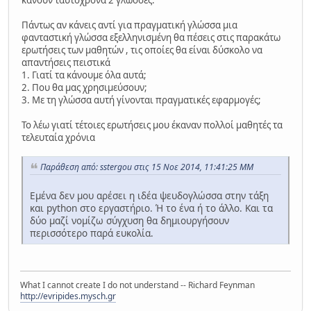
κάνουν ταυτόχρονα 2 γλώσσες.
Πάντως αν κάνεις αντί για πραγματική γλώσσα μια
φανταστική γλώσσα εξελληνισμένη θα πέσεις στις παρακάτω
ερωτήσεις των μαθητών , τις οποίες θα είναι δύσκολο να
απαντήσεις πειστικά
1. Γιατί τα κάνουμε όλα αυτά;
2. Που θα μας χρησιμεύσουν;
3. Με τη γλώσσα αυτή γίνονται πραγματικές εφαρμογές;
Το λέω γιατί τέτοιες ερωτήσεις μου έκαναν πολλοί μαθητές τα
τελευταία χρόνια
Παράθεση από: sstergou στις 15 Νοε 2014, 11:41:25 ΜΜ
Εμένα δεν μου αρέσει η ιδέα ψευδογλώσσα στην τάξη
και python στο εργαστήριο. Ή το ένα ή το άλλο. Και τα
δύο μαζί νομίζω σύγχυση θα δημιουργήσουν
περισσότερο παρά ευκολία.
What I cannot create I do not understand -- Richard Feynman
http://evripides.mysch.gr