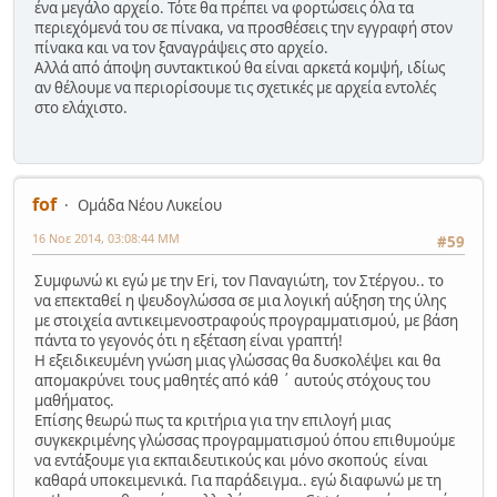
ένα μεγάλο αρχείο. Τότε θα πρέπει να φορτώσεις όλα τα
περιεχόμενά του σε πίνακα, να προσθέσεις την εγγραφή στον
πίνακα και να τον ξαναγράψεις στο αρχείο.
Αλλά από άποψη συντακτικού θα είναι αρκετά κομψή, ιδίως
αν θέλουμε να περιορίσουμε τις σχετικές με αρχεία εντολές
στο ελάχιστο.
fof
Ομάδα Νέου Λυκείου
16 Νοε 2014, 03:08:44 ΜΜ
#59
Συμφωνώ κι εγώ με την Eri, τον Παναγιώτη, τον Στέργου.. το
να επεκταθεί η ψευδογλώσσα σε μια λογική αύξηση της ύλης
με στοιχεία αντικειμενοστραφούς προγραμματισμού, με βάση
πάντα το γεγονός ότι η εξέταση είναι γραπτή!
Η εξειδικευμένη γνώση μιας γλώσσας θα δυσκολέψει και θα
απομακρύνει τους μαθητές από κάθ ΄ αυτούς στόχους του
μαθήματος.
Επίσης θεωρώ πως τα κριτήρια για την επιλογή μιας
συγκεκριμένης γλώσσας προγραμματισμού όπου επιθυμούμε
να εντάξουμε για εκπαιδευτικούς και μόνο σκοπούς είναι
καθαρά υποκειμενικά. Για παράδειγμα.. εγώ διαφωνώ με τη