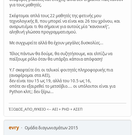
για τους μαθητές.
Σκέφτομαι απλά τους 22 μαθητές της φετινής μου
τεχνολογικής Β, που μπορεί να είναι και 26 του χρόνου, και
αναρωτιέμαι τι θα σήμαινε για αυτούς μία "κανονική",
αληθινή γλώσσα προγραμματισμού.
Με συγχωρείτε αλλά θα έχουν μεγάλες δυσκολίες...
Τέλος πάντων θα δούμε, θα συζητήσουμε, και ελπίζω να
παίξουμε ρόλο όταν θα υπάρξει κάποια απόφαση!
Υ.Γ σκεφτείτε ότι οι τελικοί φοιτητές πληροφορικής πια
(αναφέρομαι στα ΑΕΙ),
δεν είναι του 15 ως 19, αλλά του 10.5 ως 16,
οπότε αν εξαιρεθεί το μετσόβιο.... οι υπόλοιποι είναι για
Python κλπ;; δεν ξέρω...
ΈΞΟΔΟΣ_ΑΠΟ_ΛΥΚΕΙΟ <-- ΑΕΙ + PHD + ΑΣΕΠ
evry
Ομάδα διαγωνισμάτων 2015