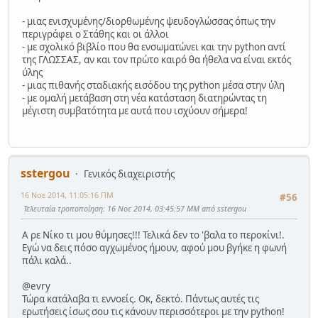
- μιας ενισχυμένης/διορθωμένης ψευδογλώσσας όπως την
περιγράφει ο Στάθης και οι άλλοι
- με σχολικό βιβλίο που θα ενσωματώνει και την python αντί
της ΓΛΩΣΣΑΣ, αν και τον πρώτο καιρό θα ήθελα να είναι εκτός
ύλης
- μιας πιθανής σταδιακής εισόδου της python μέσα στην ύλη
- με ομαλή μετάβαση στη νέα κατάσταση διατηρώντας τη
μέγιστη συμβατότητα με αυτά που ισχύουν σήμερα!
sstergou
Γενικός διαχειριστής
16 Νοε 2014, 11:05:16 ΠΜ
#56
Τελευταία τροποποίηση
: 16 Νοε 2014, 03:45:57 ΜΜ από sstergou
Α ρε Νίκο τι μου θύμησες!!! Τελικά δεν το 'βαλα το περοκίνι!.
Εγώ να δεις πόσο αγχωμένος ήμουν, αφού μου βγήκε η φωνή
πάλι καλά..
@evry
Τώρα κατάλαβα τι εννοείς. Οκ, δεκτό. Πάντως αυτές τις
ερωτήσεις ίσως σου τις κάνουν περισσότεροι με την python!