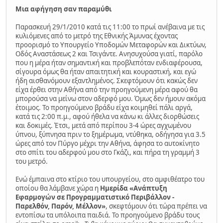
Μια αφήγηση σαν παραμύθι
Παρασκευή 29/1/2010 κατά τις 11:00 το πρωί ανέβαινα με τις
κυλιόμενες από το μετρό της Εθνικής Άμυνας έχοντας
προορισμό το Υπουργείο Υποδομών Μεταφορών και Δικτύων,
Οδός Αναστάσεως 2 και Τσιγάντε. Ανησυχούσα γιατί, παρόλο
που η μέρα ήταν σημαντική και προβλεπόταν ενδιαφέρουσα,
σίγουρα όμως θα ήταν απαιτητική και κουραστική, και εγώ
ήδη αισθανόμουν εξαντλημένος. Σκεφτόμουν ότι κακώς δεν
είχα έρθει στην Αθήνα από την προηγούμενη μέρα αφού θα
μπορούσα να μείνω στον αδερφό μου. Όμως δεν ήμουν ακόμα
έτοιμος. Το προηγούμενο βράδυ είχα κοιμηθεί πάλι αργά,
κατά τις 2:00 π.μ., αφού ήθελα να κάνω κι άλλες διορθώσεις
και δοκιμές. Έτσι, μετά από περίπου 3-4 ώρες αγχωμένου
ύπνου, ξύπνησα πριν το ξημέρωμα, ντύθηκα, οδήγησα για 3.5
ώρες από τον Πύργο μέχρι την Αθήνα, άφησα το αυτοκίνητο
στο σπίτι του αδερφού μου στο Γκάζι, και πήρα τη γραμμή 3
του μετρό.
Ενώ έμπαινα στο κτίριο του υπουργείου, στο αμφιθέατρο του
οποίου θα λάμβανε χώρα η
Ημερίδα «Ανάπτυξη
Εφαρμογών σε Προγραμματιστικό Περιβάλλον -
Παρελθόν, Παρόν, Μέλλον»
, σκεφτόμουν ότι τώρα πρέπει να
εντοπίσω τα υπόλοιπα παιδιά. Το προηγούμενο βράδυ τους