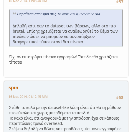
16 Νοε 2014, 11:08:40 ΠΜ
#57
Παράθεση από: spin στις 16 Νοε 2014, 02:29:32 ΠΜ
Δηλαδή κάτι σαν τα dataset των βάσεων, αλλά στο πιο
brutal. Επίσης χρειάζεται να αναθεωρηθεί το θέμα των
πινάκων ώστε να μπορούν να συνυπάρξουν
διαφορετικοί τύποι στον ίδιο πίνακα.
Όχι αν επιστρέφει πίνακα εγγραφών! Τότε δεν θα χρειάζεται
τίποτε!
spin
16 Νοε 2014, 01:12:45 ΜΜ
#58
Στάθη το καλό με την dataset-like λύση είναι ότι θα τη μάθουν
πιο εύκολα και χωρίς μπερδέματα τα παιδιά.
Το κακό είναι ότι αναφορικά με την απόδοση έχει σε κάποιες
περιπτώσεις τρελό overhead.
Σκέψου δηλαδή να θέλεις να προσθέσεις μία μόνο εγγραφή σε