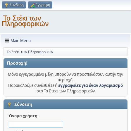
Σύνδεση
Εγγραφή
Το Στέκι των
Πληροφορικών
Main Menu
Το Στέκι των Πληροφορικών
Προσοχή!
Μόνο εγγεγραμμένα μέλη μπορούν να προσπελάσουν αυτήν την
περιοχή.
Παρακαλούμε συνδεθείτε ή
εγγραφείτε για έναν λογαριασμό
στο Το Στέκι των Πληροφορικών
Σύνδεση
Όνομα χρήστη: