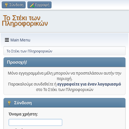
Σύνδεση
Εγγραφή
Το Στέκι των
Πληροφορικών
Main Menu
Το Στέκι των Πληροφορικών
Προσοχή!
Μόνο εγγεγραμμένα μέλη μπορούν να προσπελάσουν αυτήν την
περιοχή.
Παρακαλούμε συνδεθείτε ή
εγγραφείτε για έναν λογαριασμό
στο Το Στέκι των Πληροφορικών
Σύνδεση
Όνομα χρήστη: