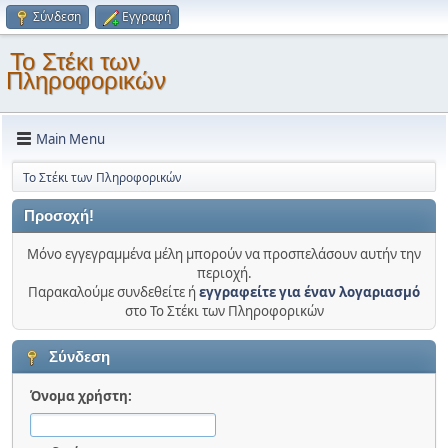
Σύνδεση
Εγγραφή
Το Στέκι των
Πληροφορικών
Main Menu
Το Στέκι των Πληροφορικών
Προσοχή!
Μόνο εγγεγραμμένα μέλη μπορούν να προσπελάσουν αυτήν την
περιοχή.
Παρακαλούμε συνδεθείτε ή
εγγραφείτε για έναν λογαριασμό
στο Το Στέκι των Πληροφορικών
Σύνδεση
Όνομα χρήστη: