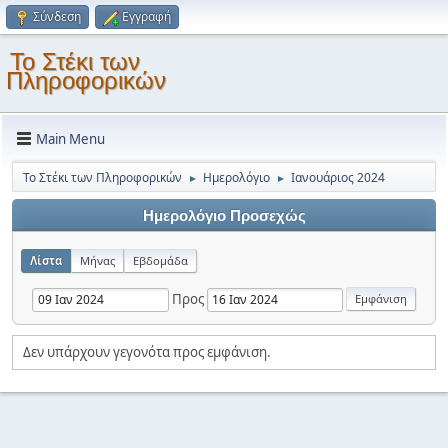
Σύνδεση
Εγγραφή
Το Στέκι των
Πληροφορικών
Main Menu
Το Στέκι των Πληροφορικών
Ημερολόγιο
Ιανουάριος 2024
►
►
Ημερολόγιο Προσεχώς
Λίστα
Μήνας
Εβδομάδα
Προς
Δεν υπάρχουν γεγονότα προς εμφάνιση.