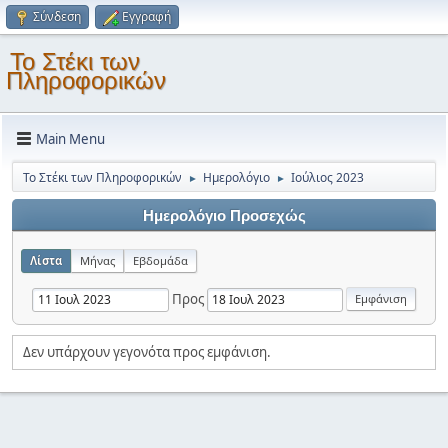
Σύνδεση
Εγγραφή
Το Στέκι των
Πληροφορικών
Main Menu
Το Στέκι των Πληροφορικών
Ημερολόγιο
Ιούλιος 2023
►
►
Ημερολόγιο Προσεχώς
Λίστα
Μήνας
Εβδομάδα
Προς
Δεν υπάρχουν γεγονότα προς εμφάνιση.