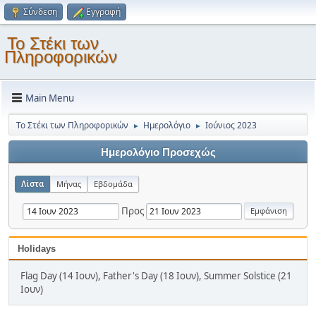
Σύνδεση
Εγγραφή
Το Στέκι των
Πληροφορικών
Main Menu
Το Στέκι των Πληροφορικών
Ημερολόγιο
Ιούνιος 2023
►
►
Ημερολόγιο Προσεχώς
Λίστα
Μήνας
Εβδομάδα
Προς
Holidays
Flag Day (14 Ιουν), Father's Day (18 Ιουν), Summer Solstice (21
Ιουν)