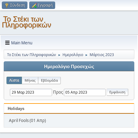
Σύνδεση
Εγγραφή
Το Στέκι των
Πληροφορικών
Main Menu
Το Στέκι των Πληροφορικών
Ημερολόγιο
Μάρτιος 2023
►
►
Ημερολόγιο Προσεχώς
Λίστα
Μήνας
Εβδομάδα
Προς
Holidays
April Fools (01 Απρ)