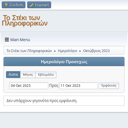
Σύνδεση
Εγγραφή
Το Στέκι των
Πληροφορικών
Main Menu
Το Στέκι των Πληροφορικών
Ημερολόγιο
Οκτώβριος 2023
►
►
Ημερολόγιο Προσεχώς
Λίστα
Μήνας
Εβδομάδα
Προς
Δεν υπάρχουν γεγονότα προς εμφάνιση.