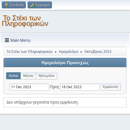
Σύνδεση
Εγγραφή
Το Στέκι των
Πληροφορικών
Main Menu
Το Στέκι των Πληροφορικών
Ημερολόγιο
Οκτώβριος 2023
►
►
Ημερολόγιο Προσεχώς
Λίστα
Μήνας
Εβδομάδα
Προς
Δεν υπάρχουν γεγονότα προς εμφάνιση.