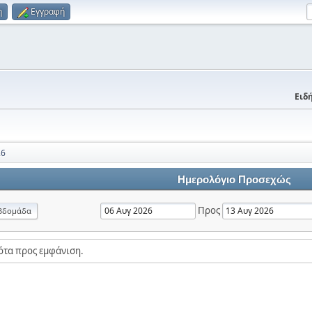
η
Εγγραφή
Ειδή
26
Ημερολόγιο Προσεχώς
Προς
βδομάδα
ότα προς εμφάνιση.