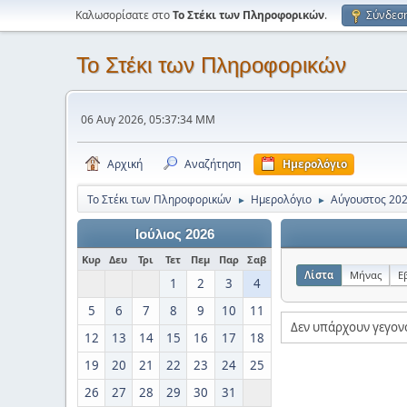
Καλωσορίσατε στο
Το Στέκι των Πληροφορικών
.
Σύνδεσ
Το Στέκι των Πληροφορικών
06 Αυγ 2026, 05:37:34 ΜΜ
Αρχική
Αναζήτηση
Ημερολόγιο
Το Στέκι των Πληροφορικών
Ημερολόγιο
Αύγουστος 20
►
►
Ιούλιος 2026
Κυρ
Δευ
Τρι
Τετ
Πεμ
Παρ
Σαβ
Λίστα
Μήνας
Ε
1
2
3
4
5
6
7
8
9
10
11
Δεν υπάρχουν γεγον
12
13
14
15
16
17
18
19
20
21
22
23
24
25
26
27
28
29
30
31