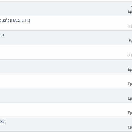
Εμ
κής (ΠΑ.Σ.Ε.Π.)
Ε
ου
Ε
Ε
Εμ
Εμ
Εμ
Εμ
κι";
Εμ