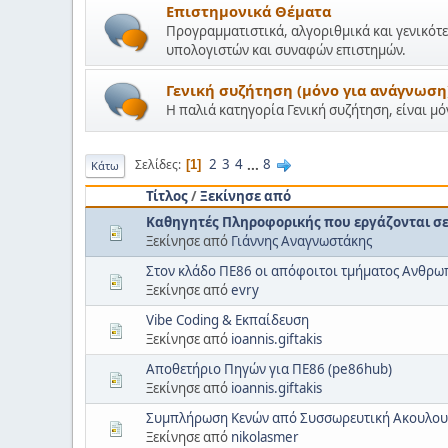
Επιστημονικά Θέματα
Προγραμματιστικά, αλγοριθμικά και γενικότε
υπολογιστών και συναφών επιστημών.
Γενική συζήτηση (μόνο για ανάγνωση
Η παλιά κατηγορία Γενική συζήτηση, είναι μ
2
3
4
...
8
Σελίδες
1
Κάτω
Τίτλος
/
Ξεκίνησε από
Καθηγητές Πληροφορικής που εργάζονται σε 
Ξεκίνησε από
Γιάννης Αναγνωστάκης
Στον κλάδο ΠΕ86 οι απόφοιτοι τμήματος Ανθρ
Ξεκίνησε από
evry
Vibe Coding & Εκπαίδευση
Ξεκίνησε από
ioannis.giftakis
Αποθετήριο Πηγών για ΠΕ86 (pe86hub)
Ξεκίνησε από
ioannis.giftakis
Συμπλήρωση Κενών από Συσσωρευτική Ακουλου
Ξεκίνησε από
nikolasmer