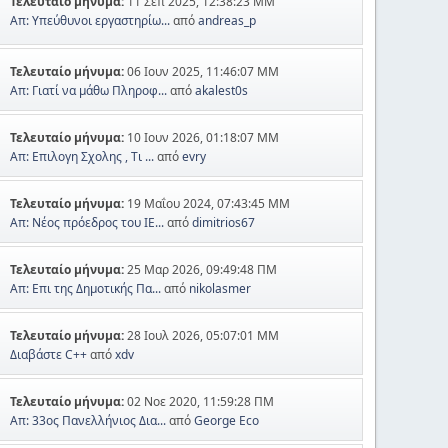
Τελευταίο μήνυμα:
11 Σεπ 2025, 12:38:23 ΜΜ
Απ: Υπεύθυνοι εργαστηρίω...
από
andreas_p
Τελευταίο μήνυμα:
06 Ιουν 2025, 11:46:07 ΜΜ
Απ: Γιατί να μάθω Πληροφ...
από
akalest0s
Τελευταίο μήνυμα:
10 Ιουν 2026, 01:18:07 ΜΜ
Απ: Επιλογη Σχολης , Τι ...
από
evry
Τελευταίο μήνυμα:
19 Μαΐου 2024, 07:43:45 ΜΜ
Απ: Νέος πρόεδρος του ΙΕ...
από
dimitrios67
Τελευταίο μήνυμα:
25 Μαρ 2026, 09:49:48 ΠΜ
Απ: Επι της Δημοτικής Πα...
από
nikolasmer
Τελευταίο μήνυμα:
28 Ιουλ 2026, 05:07:01 ΜΜ
Διαβάστε C++
από
xdv
Τελευταίο μήνυμα:
02 Νοε 2020, 11:59:28 ΠΜ
Απ: 33ος Πανελλήνιος Δια...
από
George Eco