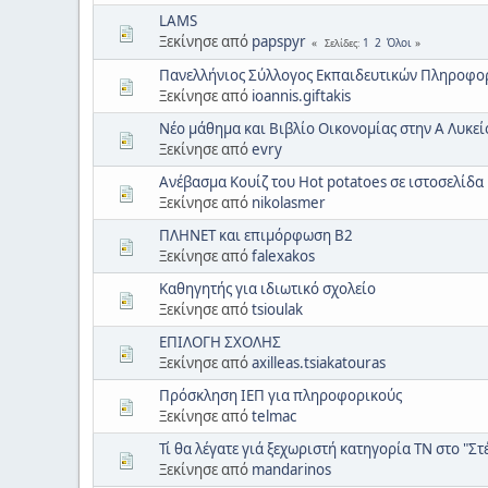
LAMS
Ξεκίνησε από
papspyr
1
2
Όλοι
Σελίδες
Πανελλήνιος Σύλλογος Εκπαιδευτικών Πληροφορι
Ξεκίνησε από
ioannis.giftakis
Νέο μάθημα και Βιβλίο Οικονομίας στην Α Λυκεί
Ξεκίνησε από
evry
Ανέβασμα Κουίζ του Hot potatoes σε ιστοσελίδα
Ξεκίνησε από
nikolasmer
ΠΛΗΝΕΤ και επιμόρφωση Β2
Ξεκίνησε από
falexakos
Καθηγητής για ιδιωτικό σχολείο
Ξεκίνησε από
tsioulak
ΕΠΙΛΟΓΗ ΣΧΟΛΗΣ
Ξεκίνησε από
axilleas.tsiakatouras
Πρόσκληση ΙΕΠ για πληροφορικούς
Ξεκίνησε από
telmac
Τί θα λέγατε γιά ξεχωριστή κατηγορία ΤΝ στο "Στέ
Ξεκίνησε από
mandarinos