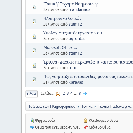
"Τοπική" Τεχνητή Νοημοσύνη;...
Ξεκίνησε από
mandarinos
Ηλεκτρονικό λεξικό ...
Ξεκίνησε από
stam12
Υπολογιστές εκτός εργαστηρίου
Ξεκίνησε από
pgrontas
Microsoft Office ...
Ξεκίνησε από
stam12
Έρευνα - Δασικές πυρκαγιές: Τι και ποιοι πιστεύ
Ξεκίνησε από
foni
Πως να φτιάξετε ιστοσελίδες, μόνοι σας εύκολα
Ξεκίνησε από
Karavas
2
3
4
...
8
Σελίδες
1
Πάνω
Το Στέκι των Πληροφορικών
Γενικά
Γενικά Παιδαγωγικά,
►
►
Ψηφοφορία
Κλειδωμένο θέμα
Θέμα που έχει μετακινηθεί
Μόνιμο θέμα