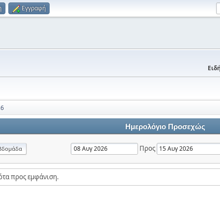
η
Εγγραφή
Ειδή
26
Ημερολόγιο Προσεχώς
Προς
βδομάδα
ότα προς εμφάνιση.