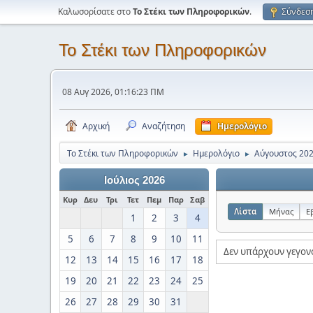
Καλωσορίσατε στο
Το Στέκι των Πληροφορικών
.
Σύνδεσ
Το Στέκι των Πληροφορικών
08 Αυγ 2026, 01:16:23 ΠΜ
Αρχική
Αναζήτηση
Ημερολόγιο
Το Στέκι των Πληροφορικών
Ημερολόγιο
Αύγουστος 20
►
►
Ιούλιος 2026
Κυρ
Δευ
Τρι
Τετ
Πεμ
Παρ
Σαβ
Λίστα
Μήνας
Ε
1
2
3
4
5
6
7
8
9
10
11
Δεν υπάρχουν γεγον
12
13
14
15
16
17
18
19
20
21
22
23
24
25
26
27
28
29
30
31