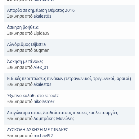
Απορία σε σημείωση Θέματος 2016
Ξεκίνησε από
akalest0s
άσκηση βοήθεια
Ξεκίνησε από Elpida09
Αλγόριθμος Dijkstra
Ξεκίνησε από bugman
Άσκηση με πίνακες
Ξεκίνησε από
Alex_01
Ειδικές περιπτώσεις πινάκων (τετραγωνικοί, τριγωνικοί, αραιοί)
Ξεκίνησε από
akalest0s
Έξυπνο καλάθι στο scroutz
Ξεκίνησε από
nikolasmer
Διαγώνισμα στους δισδιάστατους πίνακες και λειτουργίες
Ξεκίνησε από
Λαμπράκης Μανώλης
ΔΥΣΚΟΛΗ ΑΣΚΗΣΗ ΜΕ ΠΙΝΑΚΕΣ
Ξεκίνησε από
michael92