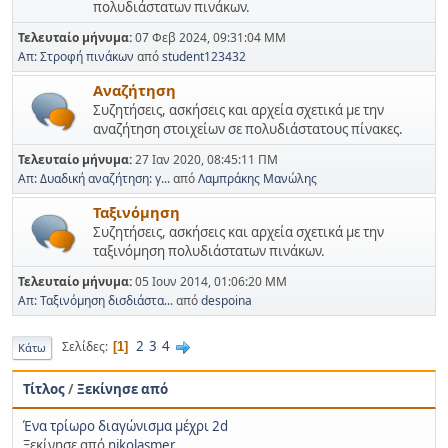
πολυδιάστατων πινάκων.
Τελευταίο μήνυμα:
07 Φεβ 2024, 09:31:04 ΜΜ
Απ: Στροφή πινάκων
από
student123432
Αναζήτηση
Συζητήσεις, ασκήσεις και αρχεία σχετικά με την
αναζήτηση στοιχείων σε πολυδιάστατους πίνακες.
Τελευταίο μήνυμα:
27 Ιαν 2020, 08:45:11 ΠΜ
Απ: Δυαδική αναζήτηση: γ...
από
Λαμπράκης Μανώλης
Ταξινόμηση
Συζητήσεις, ασκήσεις και αρχεία σχετικά με την
ταξινόμηση πολυδιάστατων πινάκων.
Τελευταίο μήνυμα:
05 Ιουν 2014, 01:06:20 ΜΜ
Απ: Ταξινόμηση δισδιάστα...
από
despoina
2
3
4
Σελίδες
1
Κάτω
Τίτλος
/
Ξεκίνησε από
Ένα τρίωρο διαγώνισμα μέχρι 2d
Ξεκίνησε από
nikolasmer