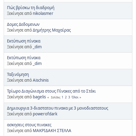
Πώς βρίσκω τη διαδρομή
Ξεκίνησε από
nikolasmer
Δομες Δεδομενων
Ξεκίνησε από
Δημήτρης Μαχαίρας
Εκτύπωση πίνακα
Ξεκίνησε από
_dim
Εκτύπωση πίνακα
Ξεκίνησε από
_dim
Ταξινόμηση
Ξεκίνησε από
Aischinis
Τρίωρο Διαγώνισμα στους Πίνακες από το Στέκι
Ξεκίνησε από
bagelis
1
2
3
Όλοι
Σελίδες
Δημιουργια 3-διαστατου πινακα με 3 μονοδιαστατους
Ξεκίνησε από
powerofdark
ασκησεις στους πινακες
Ξεκίνησε από
ΜΑΚΡΙΔΑΚΗ ΣΤΕΛΛΑ