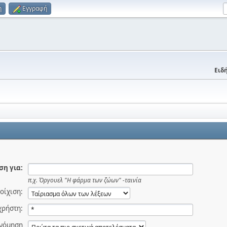
η
Εγγραφή
Ειδή
η για:
π.χ.
Όργουελ "Η φάρμα των ζώων" -ταινία
οίχιση:
χρήστη:
ινόμηση