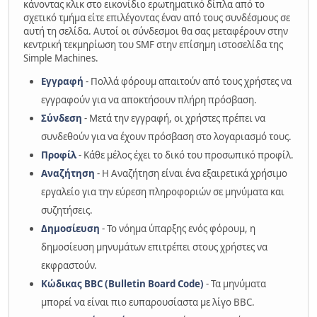
κάνοντας κλικ στο εικονίδιο ερωτηματικό δίπλα από το
σχετικό τμήμα είτε επιλέγοντας έναν από τους συνδέσμους σε
αυτή τη σελίδα. Αυτοί οι σύνδεσμοι θα σας μεταφέρουν στην
κεντρική τεκμηρίωση του SMF στην επίσημη ιστοσελίδα της
Simple Machines.
Εγγραφή
- Πολλά φόρουμ απαιτούν από τους χρήστες να
εγγραφούν για να αποκτήσουν πλήρη πρόσβαση.
Σύνδεση
- Μετά την εγγραφή, οι χρήστες πρέπει να
συνδεθούν για να έχουν πρόσβαση στο λογαριασμό τους.
Προφίλ
- Κάθε μέλος έχει το δικό του προσωπικό προφίλ.
Αναζήτηση
- Η Αναζήτηση είναι ένα εξαιρετικά χρήσιμο
εργαλείο για την εύρεση πληροφοριών σε μηνύματα και
συζητήσεις.
Δημοσίευση
- Το νόημα ύπαρξης ενός φόρουμ, η
δημοσίευση μηνυμάτων επιτρέπει στους χρήστες να
εκφραστούν.
Κώδικας BBC (Bulletin Board Code)
- Τα μηνύματα
μπορεί να είναι πιο ευπαρουσίαστα με λίγο BBC.