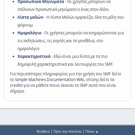
Προσωπικά Μηνύματα
- Οι χρήστες μπορούν να
στέλνουν προσωπικά μηνύματα ο ένας στον άλλο.
Λίστα μελών
- Η Λίστα Μελών εμφανίζει όλα τα μέλη του
φόρουμ.
Ημερολόγιο
- Οι χρήστες μπορούν να ενημερώνονται για
τις εκδηλώσεις, τις εορτές και τα γενέθλια, στο
ημερολόγιο
Χαρακτηριστικά
- Εδώ είναι μια λίστα με τα πιο
δημοφιλή χαρακτηριστικά και λειτουργίες του SMF.
Για περισσότερες πληροφορίες για την χρήση του SMF δείτε
το
Simple Machines Documentation Wiki
, επίσης δείτε τα
credits
για να μάθετε ποιοι έκαναν το SMF αυτό που είναι
σήμερα.
|
|
Βοήθεια
Όροι και Κανόνες
Πάνω ▲