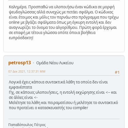
Καλημέρα. Προσπαθώ να υλοποιήσω έναν κώδικα σε μορφή
ψευδογλώσσας αλλά συνεχώς με πετάει σφάλμα. Ο κώδικας
είναι έτοιμος και μόλις τον περνάω στο πρόγραμμα που τρέχω
online με βγάζει σφάλματα όπως μη έγκυρη εντολή και δεν
αναγνωρίζει το όνομα του αλγορίθμου. Πρώτη φορά έρχομαι
σε επαφή με τέτοια γλώσσα οπότε όποια βοήθεια
ευπρόσδεκτη!
petrosp13
Ομάδα Νέου Λυκείου
07 Δεκ 2021, 12:37:31 ΜΜ
#1
Λογικά έχεις κάποια συντακτικά λάθη τα οποία δεν είναι
εμφανέστατα
Πχ, σε κάποιες υλοποιήσεις, η εντολή εκχώρησης είναι <-- και
σε άλλες είναι <-
Μελέτησε τα λάθη και πειραματίσου ή μελέτησε το συντακτικό
που προτείνει ο κατασκευαστής του compiler
Παπαδόπουλος Πέτρος