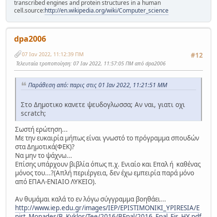
transcribed engines and protein structures in a human
cell.source:
http://en.wikipedia.org/wiki/Computer_science
dpa2006
07 Ιαν 2022, 11:12:39 ΠΜ
#12
Τελευταία τροποποίηση
: 07 Ιαν 2022, 11:57:05 ΠΜ από dpa2006
Παράθεση από: παρις στις 01 Ιαν 2022, 11:21:51 ΜΜ
Στο Δημοτικο κανετε ψευδογλωσσα; Αν ναι, γιατι οχι
scratch;
Σωστή ερώτηση...
Με την ευκαιρία μήπως είναι γνωστό το πρόγραμμα σπουδών
στα Δημοτικά(ΦΕΚ)?
Να μην το ψάχνω...
Επίσης υπάρχουν βιβλία όπως π.χ. Ενιαίο και Επαλ ή καθένας
μόνος του...?(Απλή περιέργεια, δεν έχω εμπειρία παρά μόνο
από ΕΠΑΛ-ΕΝΙΑΙΟ ΛΥΚΕΙΟ).
Αν θυμάμαι καλά το εν λόγω σύγγραμμα βοηθάει...
http://www.iep.edu.gr/images/IEP/EPISTIMONIKI_YPIRESIA/E
pist_Monades/B_Kyklos/Tee/2016/BEpal/2016_Epal_Eis_HY.pdf