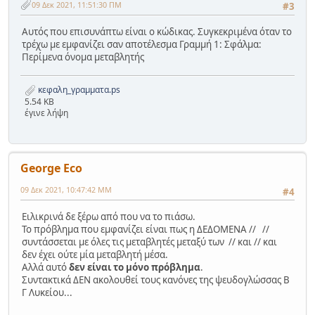
09 Δεκ 2021, 11:51:30 ΠΜ
#3
Αυτός που επισυνάπτω είναι ο κώδικας. Συγκεκριμένα όταν το
τρέχω με εμφανίζει σαν αποτέλεσμα Γραμμή 1: Σφάλμα:
Περίμενα όνομα μεταβλητής
κεφαλη_γραμματα.ps
5.54 KB
έγινε λήψη
George Eco
09 Δεκ 2021, 10:47:42 ΜΜ
#4
Ειλικρινά δε ξέρω από που να το πιάσω.
Το πρόβλημα που εμφανίζει είναι πως η ΔΕΔΟΜΕΝΑ // //
συντάσσεται με όλες τις μεταβλητές μεταξύ των // και // και
δεν έχει ούτε μία μεταβλητή μέσα.
Αλλά αυτό
δεν είναι το μόνο πρόβλημα
.
Συντακτικά ΔΕΝ ακολουθεί τους κανόνες της ψευδογλώσσας Β
Γ Λυκείου...