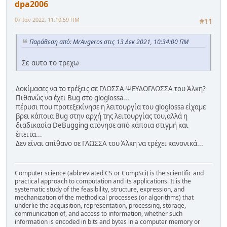
dpa2006
07 Ιαν 2022, 11:10:59 ΠΜ
#11
Παράθεση από: MrAvgeros στις 13 Δεκ 2021, 10:34:00 ΠΜ
Σε αυτο το τρεχω
Δοκίμασες να το τρέξεις σε ΓΛΩΣΣΑ-ΨΕΥΔΟΓΛΩΣΣΑ του Άλκη?
Πιθανώς να έχει Bug στο gloglossa...
πέρυσι που προτεξεκίνησε η λειτουργία του gloglossa είχαμε
βρει κάποια Bug στην αρχή της λειτουργίας του,αλλά η
διαδικασία DeBugging ατόνησε από κάποια στιγμή και
έπειτα...
Δεν είναι απίθανο σε ΓΛΩΣΣΑ του Άλκη να τρέχει κανονικά...
Computer science (abbreviated CS or CompSci) is the scientific and
practical approach to computation and its applications. It is the
systematic study of the feasibility, structure, expression, and
mechanization of the methodical processes (or algorithms) that
underlie the acquisition, representation, processing, storage,
communication of, and access to information, whether such
information is encoded in bits and bytes in a computer memory or