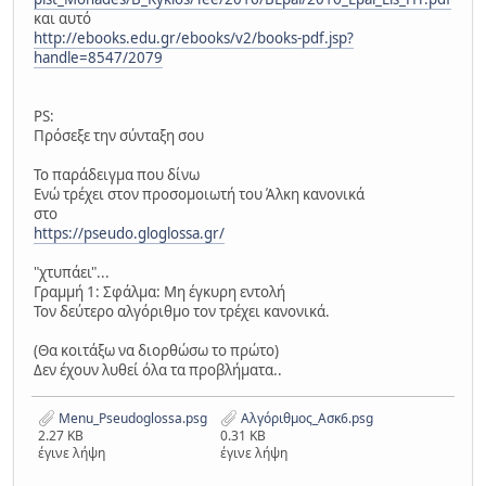
και αυτό
http://ebooks.edu.gr/ebooks/v2/books-pdf.jsp?
handle=8547/2079
PS:
Πρόσεξε την σύνταξη σου
Το παράδειγμα που δίνω
Ενώ τρέχει στον προσομοιωτή του Άλκη κανονικά
στο
https://pseudo.gloglossa.gr/
"χτυπάει"...
Γραμμή 1: Σφάλμα: Μη έγκυρη εντολή
Τον δεύτερο αλγόριθμο τον τρέχει κανονικά.
(Θα κοιτάξω να διορθώσω το πρώτο)
Δεν έχουν λυθεί όλα τα προβλήματα..
Menu_Pseudoglossa.psg
Αλγόριθμος_Ασκ6.psg
2.27 KB
0.31 KB
έγινε λήψη
έγινε λήψη