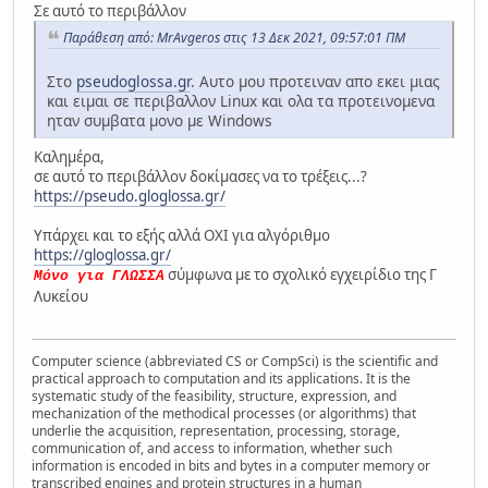
Σε αυτό το περιβάλλον
Παράθεση από: MrAvgeros στις 13 Δεκ 2021, 09:57:01 ΠΜ
Στο
pseudoglossa.gr
. Αυτο μου προτειναν απο εκει μιας
και ειμαι σε περιβαλλον Linux και ολα τα προτεινομενα
ηταν συμβατα μονο με Windows
Καλημέρα,
σε αυτό το περιβάλλον δοκίμασες να το τρέξεις...?
https://pseudo.gloglossa.gr/
Υπάρχει και το εξής αλλά ΟΧΙ για αλγόριθμο
https://gloglossa.gr/
σύμφωνα με το σχολικό εγχειρίδιο της Γ
Μόνο για ΓΛΩΣΣΑ
Λυκείου
Computer science (abbreviated CS or CompSci) is the scientific and
practical approach to computation and its applications. It is the
systematic study of the feasibility, structure, expression, and
mechanization of the methodical processes (or algorithms) that
underlie the acquisition, representation, processing, storage,
communication of, and access to information, whether such
information is encoded in bits and bytes in a computer memory or
transcribed engines and protein structures in a human