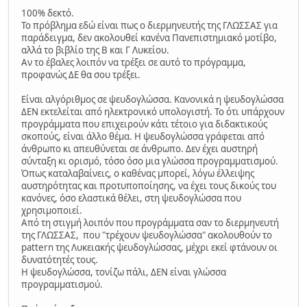
100% δεκτό.
Το πρόβλημα εδώ είναι πως ο διερμηνευτής της ΓΛΩΣΣΑΣ για
παράδειγμα, δεν ακολουθεί κανένα Πανεπιστημιακό μοτίβο,
αλλά το βιβλίο της Β και Γ Λυκείου.
Αν το έβαλες λοιπόν να τρέξει σε αυτό το πρόγραμμα,
προφανώς ΔΕ θα σου τρέξει.
Είναι αλγόριθμος σε ψευδογλώσσα. Κανονικά η ψευδογλώσσα
ΔΕΝ εκτελείται από ηλεκτρονικό υπολογιστή. Το ότι υπάρχουν
προγράμματα που επιχειρούν κάτι τέτοιο για διδακτικούς
σκοπούς, είναι άλλο θέμα. Η ψευδογλώσσα γράφεται από
άνθρωπο κι απευθύνεται σε άνθρωπο. Δεν έχει αυστηρή
σύνταξη κι ορισμό, τόσο όσο μια γλώσσα προγραμματισμού.
Όπως καταλαβαίνεις, ο καθένας μπορεί, λόγω έλλειψης
αυστηρότητας και προτυποποίησης, να έχει τους δικούς του
κανόνες, όσο ελαστικά θέλει, στη ψευδογλώσσα που
χρησιμοποιεί.
Από τη στιγμή λοιπόν που προγράμματα σαν το διερμηνευτή
της ΓΛΩΣΣΑΣ, που "τρέχουν ψευδογλώσσα" ακολουθούν το
pattern της Λυκειακής ψευδογλώσσας, μέχρι εκεί φτάνουν οι
δυνατότητές τους.
Η ψευδογλώσσα, τονίζω πάλι, ΔΕΝ είναι γλώσσα
προγραμματισμού.