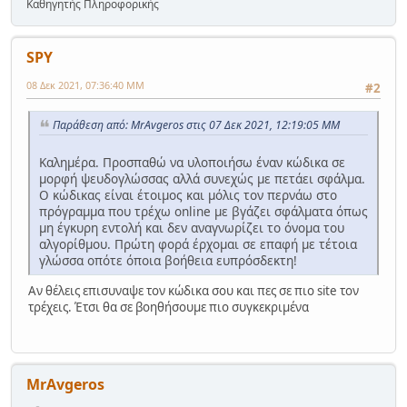
Καθηγητής Πληροφορικής
SPY
08 Δεκ 2021, 07:36:40 ΜΜ
#2
Παράθεση από: MrAvgeros στις 07 Δεκ 2021, 12:19:05 ΜΜ
Καλημέρα. Προσπαθώ να υλοποιήσω έναν κώδικα σε
μορφή ψευδογλώσσας αλλά συνεχώς με πετάει σφάλμα.
Ο κώδικας είναι έτοιμος και μόλις τον περνάω στο
πρόγραμμα που τρέχω online με βγάζει σφάλματα όπως
μη έγκυρη εντολή και δεν αναγνωρίζει το όνομα του
αλγορίθμου. Πρώτη φορά έρχομαι σε επαφή με τέτοια
γλώσσα οπότε όποια βοήθεια ευπρόσδεκτη!
Αν θέλεις επισυναψε τον κώδικα σου και πες σε πιο site τον
τρέχεις. Έτσι θα σε βοηθήσουμε πιο συγκεκριμένα
MrAvgeros