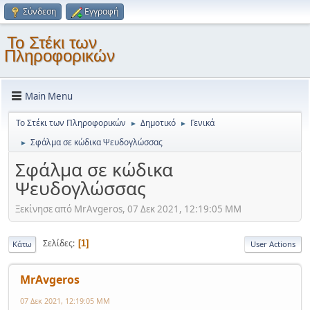
Σύνδεση
Εγγραφή
Το Στέκι των
Πληροφορικών
Main Menu
Το Στέκι των Πληροφορικών
Δημοτικό
Γενικά
►
►
Σφάλμα σε κώδικα Ψευδογλώσσας
►
Σφάλμα σε κώδικα
Ψευδογλώσσας
Ξεκίνησε από MrAvgeros, 07 Δεκ 2021, 12:19:05 ΜΜ
Σελίδες
1
Κάτω
User Actions
MrAvgeros
07 Δεκ 2021, 12:19:05 ΜΜ