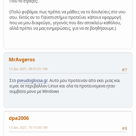
Πού το έτρεξες;
(Πολύ φοβάμαι πως πρέπει να μάθεις να το δουλεύεις στο νου
σου. Εκτός αν το Πανεπιστήμιο προτείνει κάποια εφαρμογή
που να μου διαφεύγει, γεγονός που δεν αποκλείω καθόλου,
αλλά πρέπει να μας ενημερώσεις, για να σε βοηθήσουμε.)
MrAvgeros
13 Δεκ 2021, 09:57:01 ΠΜ
#7
Στο
pseudoglossa.gr
. Αυτο μου προτειναν απο εκει μιας και
ειμαι σε περιβαλλον Linux και ολα τα προτεινομενα ηταν
συμβατα μονο με Windows
dpa2006
13 Δεκ 2021, 10:15:08 ΠΜ
#8