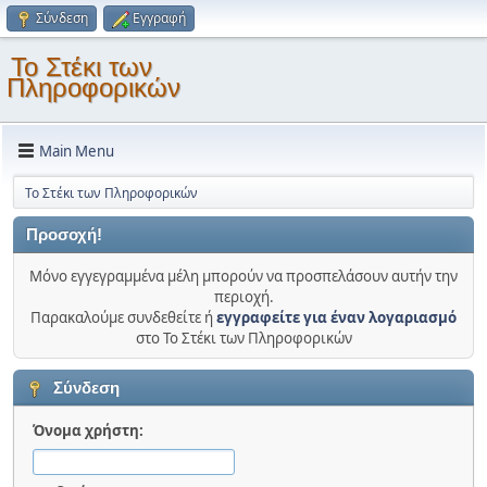
Σύνδεση
Εγγραφή
Το Στέκι των
Πληροφορικών
Main Menu
Το Στέκι των Πληροφορικών
Προσοχή!
Μόνο εγγεγραμμένα μέλη μπορούν να προσπελάσουν αυτήν την
περιοχή.
Παρακαλούμε συνδεθείτε ή
εγγραφείτε για έναν λογαριασμό
στο Το Στέκι των Πληροφορικών
Σύνδεση
Όνομα χρήστη: