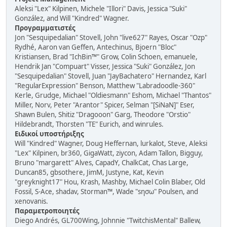
Aleksi "Lex" Kilpinen, Michele "Illori" Davis, Jessica "Suki"
González, and Will "Kindred" Wagner.
Προγραμματιστές
Jon "Sesquipedalian" Stovell, John "live627" Rayes, Oscar "Ozp"
Rydhé, Aaron van Geffen, Antechinus, Bjoern "Bloc"
Kristiansen, Brad "IchBin™" Grow, Colin Schoen, emanuele,
Hendrik Jan "Compuart" Visser, Jessica "Suki" González, Jon
"Sesquipedalian" Stovell, Juan "JayBachatero" Hernandez, Karl
"RegularExpression" Benson, Matthew "Labradoodle-360"
Kerle, Grudge, Michael "Oldiesmann" Eshom, Michael "Thantos"
Miller, Norv, Peter "Arantor" Spicer, Selman "[SiNaN]" Eser,
Shawn Bulen, Shitiz "Dragooon" Garg, Theodore "Orstio"
Hildebrandt, Thorsten "TE" Eurich, and winrules.
Ειδικοί υποστήριξης
Will "Kindred" Wagner, Doug Heffernan, lurkalot, Steve, Aleksi
"Lex" Kilpinen, br360, GigaWatt, ziycon, Adam Tallon, Bigguy,
Bruno "margarett" Alves, CapadY, ChalkCat, Chas Large,
Duncan85, gbsothere, JimM, Justyne, Kat, Kevin
"greyknight17" Hou, Krash, Mashby, Michael Colin Blaber, Old
Fossil, S-Ace, shadav, Storman™, Wade "sησω" Poulsen, and
xenovanis.
Παραμετροποιητές
Diego Andrés, GL700Wing, Johnnie "TwitchisMental" Ballew,