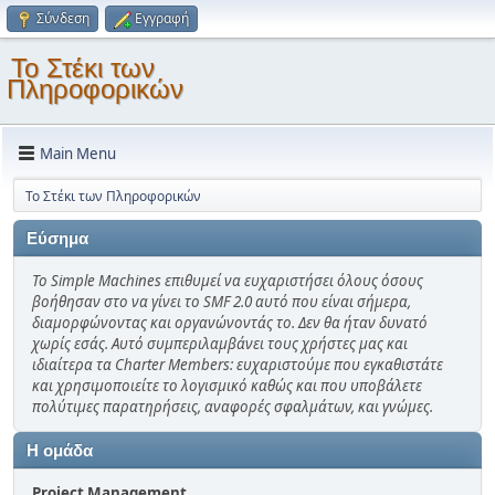
Σύνδεση
Εγγραφή
Το Στέκι των
Πληροφορικών
Main Menu
Το Στέκι των Πληροφορικών
Εύσημα
Το Simple Machines επιθυμεί να ευχαριστήσει όλους όσους
βοήθησαν στο να γίνει το SMF 2.0 αυτό που είναι σήμερα,
διαμορφώνοντας και οργανώνοντάς το. Δεν θα ήταν δυνατό
χωρίς εσάς. Αυτό συμπεριλαμβάνει τους χρήστες μας και
ιδιαίτερα τα Charter Members: ευχαριστούμε που εγκαθιστάτε
και χρησιμοποιείτε το λογισμικό καθώς και που υποβάλετε
πολύτιμες παρατηρήσεις, αναφορές σφαλμάτων, και γνώμες.
Η ομάδα
Project Management