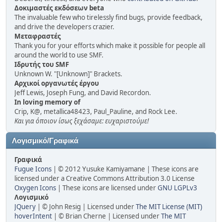
Δοκιμαστές εκδόσεων beta
The invaluable few who tirelessly find bugs, provide feedback,
and drive the developers crazier.
Μεταφραστές
Thank you for your efforts which make it possible for people all
around the world to use SMF.
Ιδρυτής του SMF
Unknown W. "[Unknown]" Brackets.
Αρχικοί οργανωτές έργου
Jeff Lewis, Joseph Fung, and David Recordon.
In loving memory of
Crip, K@, metallica48423, Paul_Pauline, and Rock Lee.
Και για όποιον ίσως ξεχάσαμε: ευχαριστούμε!
Λογισμικό/Γραφικά
Γραφικά
Fugue Icons
| © 2012 Yusuke Kamiyamane | These icons are
licensed under a Creative Commons Attribution 3.0 License
Oxygen Icons
| These icons are licensed under
GNU LGPLv3
Λογισμικό
JQuery
| © John Resig | Licensed under
The MIT License (MIT)
hoverIntent
| © Brian Cherne | Licensed under
The MIT