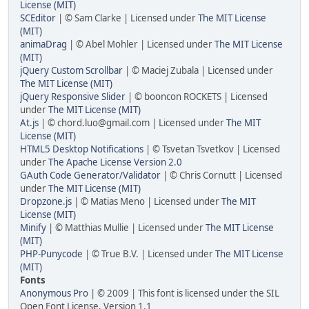
License (MIT)
SCEditor
| © Sam Clarke | Licensed under
The MIT License
(MIT)
animaDrag
| © Abel Mohler | Licensed under
The MIT License
(MIT)
jQuery Custom Scrollbar
| © Maciej Zubala | Licensed under
The MIT License (MIT)
jQuery Responsive Slider
| © booncon ROCKETS | Licensed
under
The MIT License (MIT)
At.js
| © chord.luo@gmail.com | Licensed under
The MIT
License (MIT)
HTML5 Desktop Notifications
| © Tsvetan Tsvetkov | Licensed
under
The Apache License Version 2.0
GAuth Code Generator/Validator
| © Chris Cornutt | Licensed
under
The MIT License (MIT)
Dropzone.js
| © Matias Meno | Licensed under
The MIT
License (MIT)
Minify
| © Matthias Mullie | Licensed under
The MIT License
(MIT)
PHP-Punycode
| © True B.V. | Licensed under
The MIT License
(MIT)
Fonts
Anonymous Pro
| © 2009 | This font is licensed under the SIL
Open Font License, Version 1.1