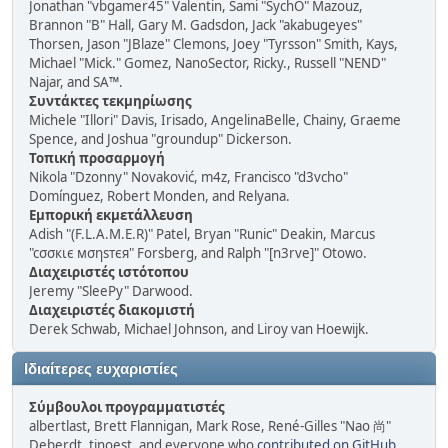
Jonathan "vbgamer45" Valentin, Sami "SychO" Mazouz,
Brannon "B" Hall, Gary M. Gadsdon, Jack "akabugeyes"
Thorsen, Jason "JBlaze" Clemons, Joey "Tyrsson" Smith, Kays,
Michael "Mick." Gomez, NanoSector, Ricky., Russell "NEND"
Najar, and SA™.
Συντάκτες τεκμηρίωσης
Michele "Illori" Davis, Irisado, AngelinaBelle, Chainy, Graeme
Spence, and Joshua "groundup" Dickerson.
Τοπική προσαρμογή
Nikola "Dzonny" Novaković, m4z, Francisco "d3vcho"
Domínguez, Robert Monden, and Relyana.
Εμπορική εκμετάλλευση
Adish "(F.L.A.M.E.R)" Patel, Bryan "Runic" Deakin, Marcus
"cσσкιє мσηѕтєя" Forsberg, and Ralph "[n3rve]" Otowo.
Διαχειριστές ιστότοπου
Jeremy "SleePy" Darwood.
Διαχειριστές διακομιστή
Derek Schwab, Michael Johnson, and Liroy van Hoewijk.
Ιδιαίτερες ευχαριστίες
Σύμβουλοι προγραμματιστές
albertlast, Brett Flannigan, Mark Rose, René-Gilles "Nao 尚"
Deberdt, tinoest, and everyone who
contributed on GitHub
.