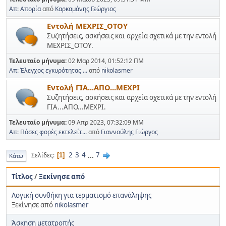
Απ: Απορία
από
Καρκαμάνης Γεώργιος
Εντολή ΜΕΧΡΙΣ_ΟΤΟΥ
Συζητήσεις, ασκήσεις και αρχεία σχετικά με την εντολή
ΜΕΧΡΙΣ_ΟΤΟΥ.
Τελευταίο μήνυμα:
02 Μαρ 2014, 01:52:12 ΠΜ
Απ: Έλεγχος εγκυρότητας ...
από
nikolasmer
Εντολή ΓΙΑ...ΑΠΟ...ΜΕΧΡΙ
Συζητήσεις, ασκήσεις και αρχεία σχετικά με την εντολή
ΓΙΑ...ΑΠΟ...ΜΕΧΡΙ.
Τελευταίο μήνυμα:
09 Απρ 2023, 07:32:09 ΜΜ
Απ: Πόσες φορές εκτελείτ...
από
Γιαννούλης Γιώργος
2
3
4
...
7
Σελίδες
1
Κάτω
Τίτλος
/
Ξεκίνησε από
Λογική συνθήκη για τερματισμό επανάληψης
Ξεκίνησε από
nikolasmer
Άσκηση μετατροπής