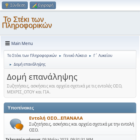
Σύνδεση
Εγγραφή
Το Στέκι των
Πληροφορικών
Main Menu
Το Στέκι των Πληροφορικών
Γενικό Λύκειο
Γ΄ Λυκείου
►
►
Δομή επανάληψης
►
Δομή επανάληψης
Συζητήσεις, ασκήσεις και αρχεία σχετικά με τις εντολές ΟΣΟ,
ΜΕΧΡΙΣ_ΟΤΟΥ και ΓΙΑ.
Υποπίνακες
Εντολή ΟΣΟ...ΕΠΑΝΑΛΑ
Συζητήσεις, ασκήσεις και αρχεία σχετικά με την εντολή
ΟΣΟ.
Τελευταίο μήνυμα:
09 Μαΐου 2023, 09:31:31 ΜΜ