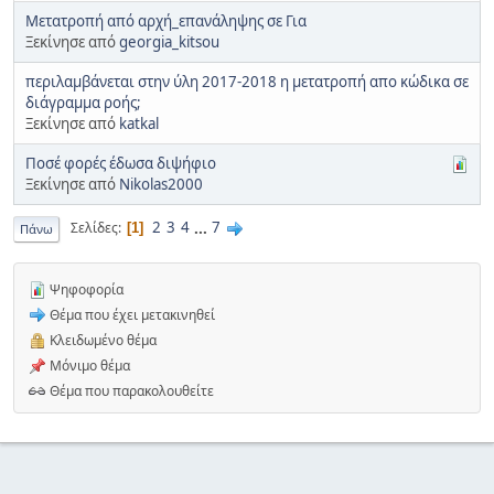
Μετατροπή από αρχή_επανάληψης σε Για
Ξεκίνησε από
georgia_kitsou
περιλαμβάνεται στην ύλη 2017-2018 η μετατροπή απο κώδικα σε
διάγραμμα ροής;
Ξεκίνησε από
katkal
Ποσέ φορές έδωσα διψήφιο
Ξεκίνησε από
Nikolas2000
2
3
4
...
7
Σελίδες
1
Πάνω
Ψηφοφορία
Θέμα που έχει μετακινηθεί
Κλειδωμένο θέμα
Μόνιμο θέμα
Θέμα που παρακολουθείτε