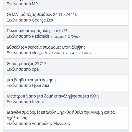
Ξεκίνησε από
MP
ΘΕΜΑ Τράπεζας θεμάτων 24415 24416
Ξεκίνησε από
George Eco
Πολλαπλασιασμός αλά ρωσικά ??
Ξεκίνησε από
P.Tsiotakis
1
2
Όλοι
Σελίδες
Δύσκολες Ασκήσεις στις Δομές Επανάληψης
Ξεκίνησε από
olga_ath
1
2
3
4
...
7
Όλοι
Σελίδες
Θέμα τράπεζας 25717
Ξεκίνησε από
dpa
μια βοηθεια σε μια ασκηση..
Ξεκίνησε από
Εβελινακι
Μετατροπή από μια δομή επανάληψης σε μια άλλη
Ξεκίνησε από
theoni
Διαγώνισμα δομές επανάληψης - θα ήθελα την γνώμη και τα
σχόλια σας
Ξεκίνησε από
Λαμπράκης Μανώλης