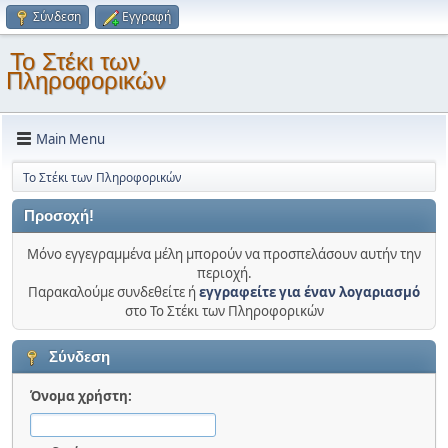
Σύνδεση
Εγγραφή
Το Στέκι των
Πληροφορικών
Main Menu
Το Στέκι των Πληροφορικών
Προσοχή!
Μόνο εγγεγραμμένα μέλη μπορούν να προσπελάσουν αυτήν την
περιοχή.
Παρακαλούμε συνδεθείτε ή
εγγραφείτε για έναν λογαριασμό
στο Το Στέκι των Πληροφορικών
Σύνδεση
Όνομα χρήστη: