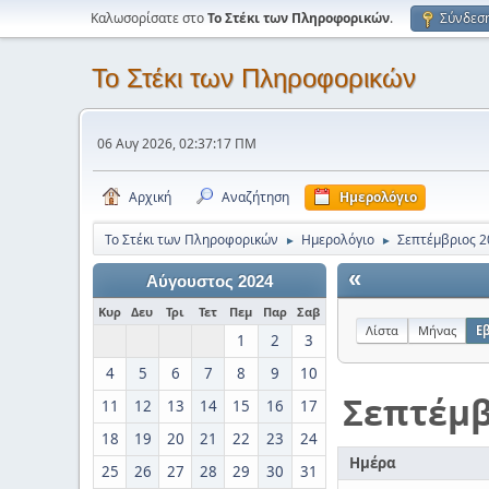
Καλωσορίσατε στο
Το Στέκι των Πληροφορικών
.
Σύνδεσ
Το Στέκι των Πληροφορικών
06 Αυγ 2026, 02:37:17 ΠΜ
Αρχική
Αναζήτηση
Ημερολόγιο
Το Στέκι των Πληροφορικών
Ημερολόγιο
Σεπτέμβριος 2
►
►
«
Αύγουστος 2024
Κυρ
Δευ
Τρι
Τετ
Πεμ
Παρ
Σαβ
Λίστα
Μήνας
Ε
1
2
3
4
5
6
7
8
9
10
Σεπτέμβ
11
12
13
14
15
16
17
18
19
20
21
22
23
24
Ημέρα
25
26
27
28
29
30
31