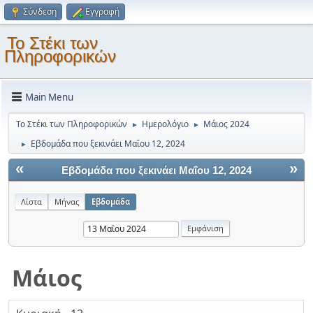
Σύνδεση
Εγγραφή
Το Στέκι των
Πληροφορικών
Main Menu
Το Στέκι των Πληροφορικών
Ημερολόγιο
Μάιος 2024
►
►
Εβδομάδα που ξεκινάει Μαΐου 12, 2024
►
«
»
Εβδομάδα που ξεκινάει Μαΐου 12, 2024
Λίστα
Μήνας
Εβδομάδα
Μάιος