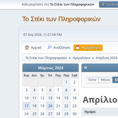
Καλωσορίσατε στο
Το Στέκι των Πληροφορικών
.
Σύνδεσ
Το Στέκι των Πληροφορικών
07 Αυγ 2026, 11:27:58 ΠΜ
Αρχική
Αναζήτηση
Ημερολόγιο
Το Στέκι των Πληροφορικών
Ημερολόγιο
Απρίλιος 2024
►
►
«
Μάρτιος 2024
Κυρ
Δευ
Τρι
Τετ
Πεμ
Παρ
Σαβ
Λίστα
Μήνας
Ε
1
2
3
4
5
6
7
8
9
Απρίλιο
10
11
12
13
14
15
16
17
18
19
20
21
22
23
Ημέρα
24
25
26
27
28
29
30