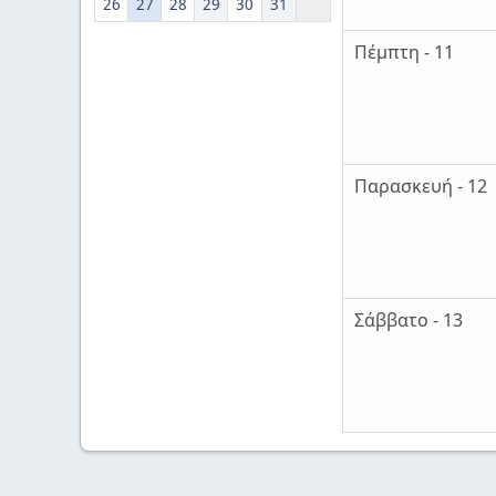
26
27
28
29
30
31
Πέμπτη - 11
Παρασκευή - 12
Σάββατο - 13