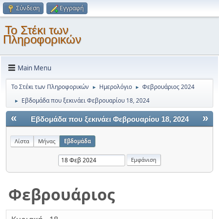
Σύνδεση
Εγγραφή
Το Στέκι των
Πληροφορικών
Main Menu
Το Στέκι των Πληροφορικών
Ημερολόγιο
Φεβρουάριος 2024
►
►
Εβδομάδα που ξεκινάει Φεβρουαρίου 18, 2024
►
«
»
Εβδομάδα που ξεκινάει Φεβρουαρίου 18, 2024
Λίστα
Μήνας
Εβδομάδα
Φεβρουάριος