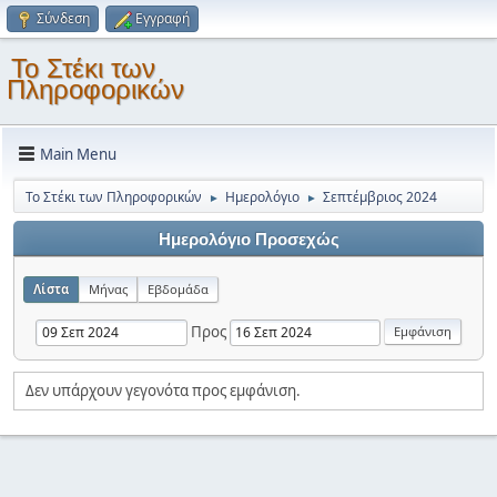
Σύνδεση
Εγγραφή
Το Στέκι των
Πληροφορικών
Main Menu
Το Στέκι των Πληροφορικών
Ημερολόγιο
Σεπτέμβριος 2024
►
►
Ημερολόγιο Προσεχώς
Λίστα
Μήνας
Εβδομάδα
Προς
Δεν υπάρχουν γεγονότα προς εμφάνιση.