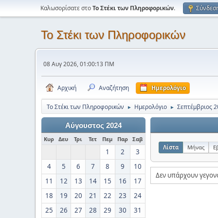
Καλωσορίσατε στο
Το Στέκι των Πληροφορικών
.
Σύνδεσ
Το Στέκι των Πληροφορικών
08 Αυγ 2026, 01:00:13 ΠΜ
Αρχική
Αναζήτηση
Ημερολόγιο
Το Στέκι των Πληροφορικών
Ημερολόγιο
Σεπτέμβριος 2
►
►
Αύγουστος 2024
Κυρ
Δευ
Τρι
Τετ
Πεμ
Παρ
Σαβ
Λίστα
Μήνας
Ε
1
2
3
4
5
6
7
8
9
10
Δεν υπάρχουν γεγον
11
12
13
14
15
16
17
18
19
20
21
22
23
24
25
26
27
28
29
30
31