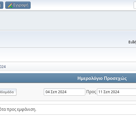
η
Εγγραφή
Ειδή
024
Ημερολόγιο Προσεχώς
Προς
βδομάδα
ότα προς εμφάνιση.