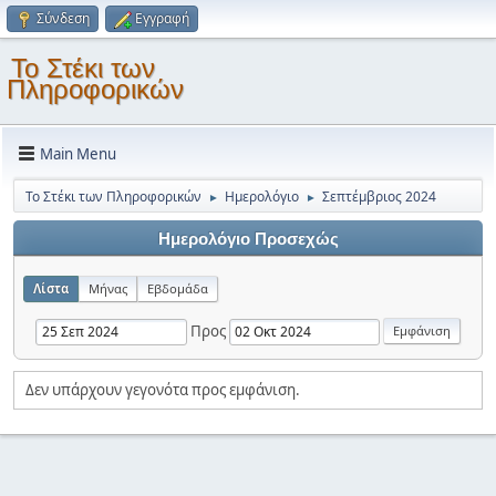
Σύνδεση
Εγγραφή
Το Στέκι των
Πληροφορικών
Main Menu
Το Στέκι των Πληροφορικών
Ημερολόγιο
Σεπτέμβριος 2024
►
►
Ημερολόγιο Προσεχώς
Λίστα
Μήνας
Εβδομάδα
Προς
Δεν υπάρχουν γεγονότα προς εμφάνιση.