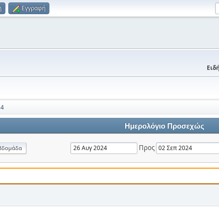
η
Εγγραφή
Ειδή
24
Ημερολόγιο Προσεχώς
Προς
βδομάδα