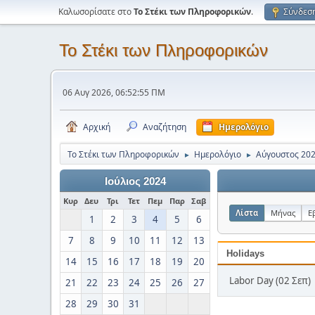
Καλωσορίσατε στο
Το Στέκι των Πληροφορικών
.
Σύνδεσ
Το Στέκι των Πληροφορικών
06 Αυγ 2026, 06:52:55 ΠΜ
Αρχική
Αναζήτηση
Ημερολόγιο
Το Στέκι των Πληροφορικών
Ημερολόγιο
Αύγουστος 20
►
►
Ιούλιος 2024
Κυρ
Δευ
Τρι
Τετ
Πεμ
Παρ
Σαβ
Λίστα
Μήνας
Ε
1
2
3
4
5
6
7
8
9
10
11
12
13
Holidays
14
15
16
17
18
19
20
Labor Day (02 Σεπ)
21
22
23
24
25
26
27
28
29
30
31