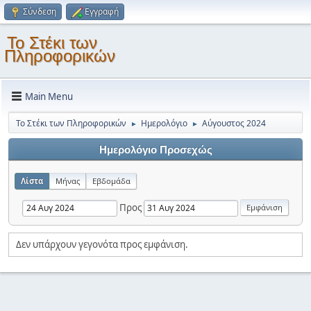
Σύνδεση
Εγγραφή
Το Στέκι των
Πληροφορικών
Main Menu
Το Στέκι των Πληροφορικών
Ημερολόγιο
Αύγουστος 2024
►
►
Ημερολόγιο Προσεχώς
Λίστα
Μήνας
Εβδομάδα
Προς
Δεν υπάρχουν γεγονότα προς εμφάνιση.