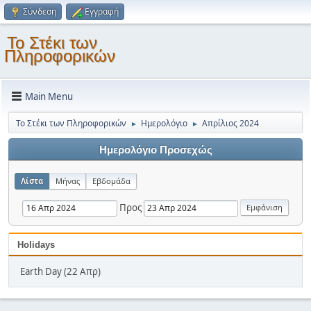
Σύνδεση
Εγγραφή
Το Στέκι των
Πληροφορικών
Main Menu
Το Στέκι των Πληροφορικών
Ημερολόγιο
Απρίλιος 2024
►
►
Ημερολόγιο Προσεχώς
Λίστα
Μήνας
Εβδομάδα
Προς
Holidays
Earth Day (22 Απρ)