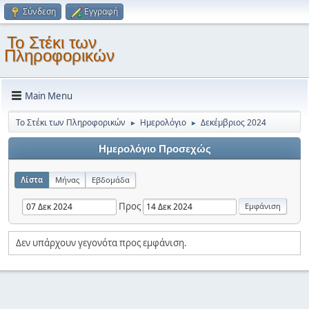
Σύνδεση
Εγγραφή
Το Στέκι των
Πληροφορικών
Main Menu
Το Στέκι των Πληροφορικών
Ημερολόγιο
Δεκέμβριος 2024
►
►
Ημερολόγιο Προσεχώς
Λίστα
Μήνας
Εβδομάδα
Προς
Δεν υπάρχουν γεγονότα προς εμφάνιση.