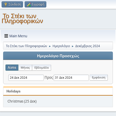
Σύνδεση
Εγγραφή
Το Στέκι των
Πληροφορικών
Main Menu
Το Στέκι των Πληροφορικών
Ημερολόγιο
Δεκέμβριος 2024
►
►
Ημερολόγιο Προσεχώς
Λίστα
Μήνας
Εβδομάδα
Προς
Holidays
Christmas (25 Δεκ)