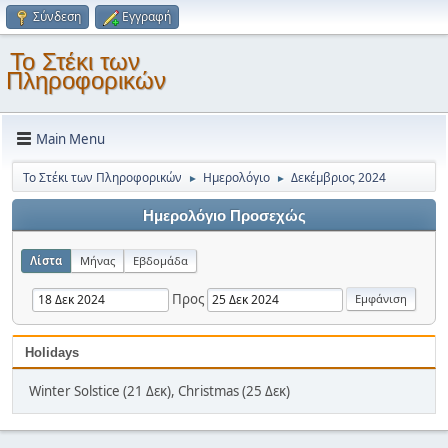
Σύνδεση
Εγγραφή
Το Στέκι των
Πληροφορικών
Main Menu
Το Στέκι των Πληροφορικών
Ημερολόγιο
Δεκέμβριος 2024
►
►
Ημερολόγιο Προσεχώς
Λίστα
Μήνας
Εβδομάδα
Προς
Holidays
Winter Solstice (21 Δεκ), Christmas (25 Δεκ)