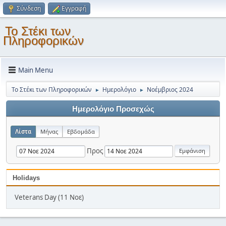
Σύνδεση
Εγγραφή
Το Στέκι των
Πληροφορικών
Main Menu
Το Στέκι των Πληροφορικών
Ημερολόγιο
Νοέμβριος 2024
►
►
Ημερολόγιο Προσεχώς
Λίστα
Μήνας
Εβδομάδα
Προς
Holidays
Veterans Day (11 Νοε)