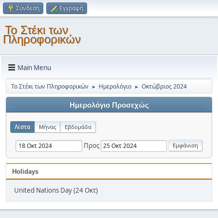
Σύνδεση
Εγγραφή
Το Στέκι των
Πληροφορικών
Main Menu
Το Στέκι των Πληροφορικών
Ημερολόγιο
Οκτώβριος 2024
►
►
Ημερολόγιο Προσεχώς
Λίστα
Μήνας
Εβδομάδα
Προς
Holidays
United Nations Day (24 Οκτ)