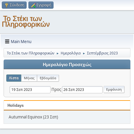
Σύνδεση
Εγγραφή
Το Στέκι των
Πληροφορικών
Main Menu
Το Στέκι των Πληροφορικών
Ημερολόγιο
Σεπτέμβριος 2023
►
►
Ημερολόγιο Προσεχώς
Λίστα
Μήνας
Εβδομάδα
Προς
Holidays
Autumnal Equinox (23 Σεπ)