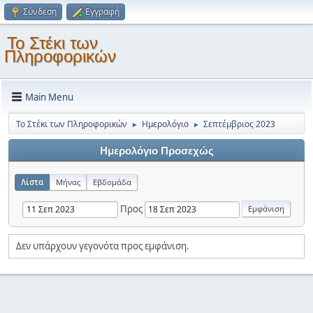
Σύνδεση
Εγγραφή
Το Στέκι των
Πληροφορικών
Main Menu
Το Στέκι των Πληροφορικών
Ημερολόγιο
Σεπτέμβριος 2023
►
►
Ημερολόγιο Προσεχώς
Λίστα
Μήνας
Εβδομάδα
Προς
Δεν υπάρχουν γεγονότα προς εμφάνιση.