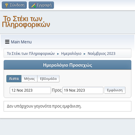
Σύνδεση
Εγγραφή
Το Στέκι των
Πληροφορικών
Main Menu
Το Στέκι των Πληροφορικών
Ημερολόγιο
Νοέμβριος 2023
►
►
Ημερολόγιο Προσεχώς
Λίστα
Μήνας
Εβδομάδα
Προς
Δεν υπάρχουν γεγονότα προς εμφάνιση.