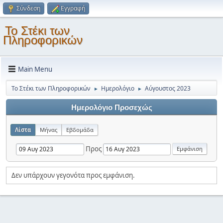
Σύνδεση
Εγγραφή
Το Στέκι των
Πληροφορικών
Main Menu
Το Στέκι των Πληροφορικών
Ημερολόγιο
Αύγουστος 2023
►
►
Ημερολόγιο Προσεχώς
Λίστα
Μήνας
Εβδομάδα
Προς
Δεν υπάρχουν γεγονότα προς εμφάνιση.