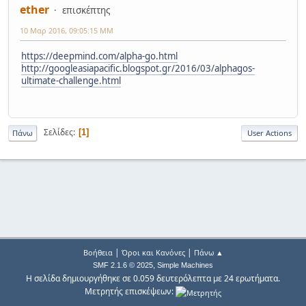
ether
επισκέπτης
10 Μαρ 2016, 09:05:15 ΜΜ
https://deepmind.com/alpha-go.html
http://googleasiapacific.blogspot.gr/2016/03/alphagos-
ultimate-challenge.html
Σελίδες
1
Πάνω
User Actions
|
|
Βοήθεια
Όροι και Κανόνες
Πάνω ▲
,
SMF 2.1.6 © 2025
Simple Machines
Η σελίδα δημιουργήθηκε σε 0.059 δευτερόλεπτα με 24 ερωτήματα.
Μετρητής επισκέψεων: