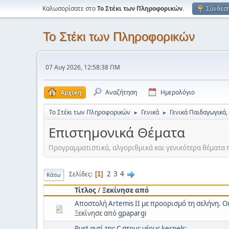
Καλωσορίσατε στο
Το Στέκι των Πληροφορικών
.
Σύνδεσ
Το Στέκι των Πληροφορικών
07 Αυγ 2026, 12:58:38 ΠΜ
Αρχική
Αναζήτηση
Ημερολόγιο
Το Στέκι των Πληροφορικών
Γενικά
Γενικά Παιδαγωγικά,
►
►
Επιστημονικά Θέματα
Προγραμματιστικά, αλγοριθμικά και γενικότερα θέματα 
2
3
4
Σελίδες
1
Κάτω
Τίτλος
/
Ξεκίνησε από
Αποστολή Artemis II με προορισμό τη σελήνη. Ο
Ξεκίνησε από
gpapargi
Rust αντί της C στους νέους kernels;