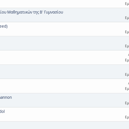
Εμ
λίου Μαθηματικών της Β' Γυμνασίου
Εμ
eed)
Εμ
Εμ
Εμ
Εμ
Εμ
Shannon
Εμ
dol
Εμ