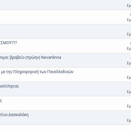
Εμ
Εμ
Εμ
ΙΣΜΟΥ???
Εμ
νομα: βραβείο (πρώην) Nevanlinna
Εμ
η με την Πληροφορική των Πανελλαδικών
Εμ
ματίστριας
Εμ
ς
Εμ
ντίνο Δασκαλάκη
Εμ