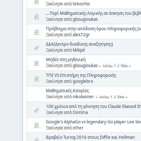
Ξεκίνησε από
telvorhis
...Περί Μαθηματικής Λογικής σε άσκηση του βιβ
Ξεκίνησε από
gbougioukas
Πρόβλημα στην απόδοση όρου πληροφορικής (s
Ξεκίνησε από
alex72gr
ΔΔΑ(Δεντρο δυαδικης αναζητησης)
Ξεκίνησε από
Milspil
Μηδέν στη μηδενική
Ξεκίνησε από
gbougioukas
1
2
Όλοι
Σελίδες
ΤΠΕ VS Επιστήμη της Πληροφορικής
Ξεκίνησε από
googlebro
Μαθηματικές Απορίες
Ξεκίνησε από
nikolasmer
1
2
Όλοι
Σελίδες
100 χρόνια από τη γέννηση του Claude Elwood 
Ξεκίνησε από Diotima
Google's AlphaGo vs legendary Go player Lee Se
Ξεκίνησε από ether
Βραβείο Turing 2016 στους Diffie και Hellman