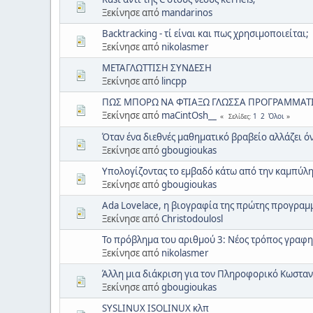
Ξεκίνησε από
mandarinos
Backtracking - τί είναι και πως χρησιμοποιείται;
Ξεκίνησε από
nikolasmer
ΜΕΤΑΓΛΩΤΤΙΣΗ ΣΥΝΔΕΣΗ
Ξεκίνησε από
lincpp
ΠΩΣ ΜΠΟΡΩ ΝΑ ΦΤΙΑΞΩ ΓΛΩΣΣΑ ΠΡΟΓΡΑΜΜΑΤ
Ξεκίνησε από
maCintOsh__
1
2
Όλοι
Σελίδες
Όταν ένα διεθνές μαθηματικό βραβείο αλλάζει ό
Ξεκίνησε από
gbougioukas
Υπολογίζοντας το εμβαδό κάτω από την καμπύλ
Ξεκίνησε από
gbougioukas
Ada Lovelace, η βιογραφία της πρώτης προγραμ
Ξεκίνησε από
Christodoulosl
Το πρόβλημα του αριθμού 3: Νέος τρόπος γραφη
Ξεκίνησε από
nikolasmer
Άλλη μια διάκριση για τον Πληροφορικό Κωστα
Ξεκίνησε από
gbougioukas
SYSLINUX ISOLINUX κλπ