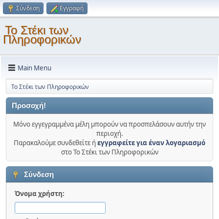
Σύνδεση
Εγγραφή
Το Στέκι των
Πληροφορικών
Main Menu
Το Στέκι των Πληροφορικών
Προσοχή!
Μόνο εγγεγραμμένα μέλη μπορούν να προσπελάσουν αυτήν την
περιοχή.
Παρακαλούμε συνδεθείτε ή
εγγραφείτε για έναν λογαριασμό
στο Το Στέκι των Πληροφορικών
Σύνδεση
Όνομα χρήστη: