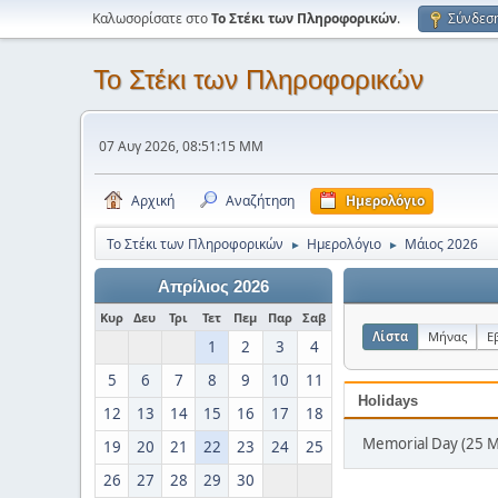
Καλωσορίσατε στο
Το Στέκι των Πληροφορικών
.
Σύνδεσ
Το Στέκι των Πληροφορικών
07 Αυγ 2026, 08:51:15 ΜΜ
Αρχική
Αναζήτηση
Ημερολόγιο
Το Στέκι των Πληροφορικών
Ημερολόγιο
Μάιος 2026
►
►
Απρίλιος 2026
Κυρ
Δευ
Τρι
Τετ
Πεμ
Παρ
Σαβ
Λίστα
Μήνας
Ε
1
2
3
4
5
6
7
8
9
10
11
Holidays
12
13
14
15
16
17
18
Memorial Day (25 
19
20
21
22
23
24
25
26
27
28
29
30