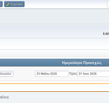
η
Εγγραφή
Ειδή
Ημερολόγιο Προσεχώς
Προς
βδομάδα
Μαΐου)