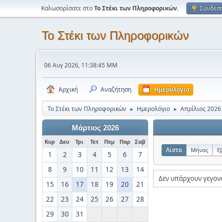
Καλωσορίσατε στο
Το Στέκι των Πληροφορικών
.
Σύνδεσ
Το Στέκι των Πληροφορικών
06 Αυγ 2026, 11:38:45 ΜΜ
Αρχική
Αναζήτηση
Ημερολόγιο
Το Στέκι των Πληροφορικών
Ημερολόγιο
Απρίλιος 2026
►
►
Μάρτιος 2026
Κυρ
Δευ
Τρι
Τετ
Πεμ
Παρ
Σαβ
Λίστα
Μήνας
Ε
1
2
3
4
5
6
7
8
9
10
11
12
13
14
Δεν υπάρχουν γεγον
15
16
17
18
19
20
21
22
23
24
25
26
27
28
29
30
31