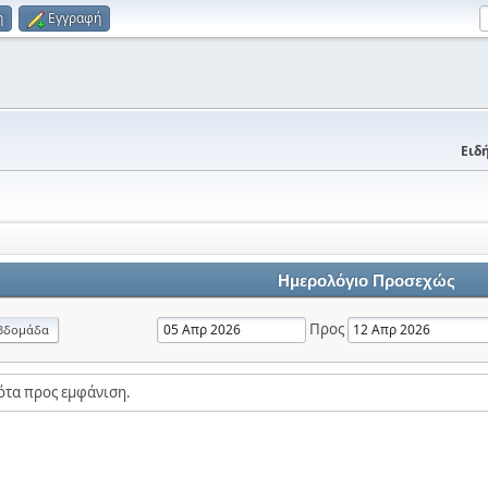
η
Εγγραφή
Ειδή
Ημερολόγιο Προσεχώς
Προς
βδομάδα
ότα προς εμφάνιση.