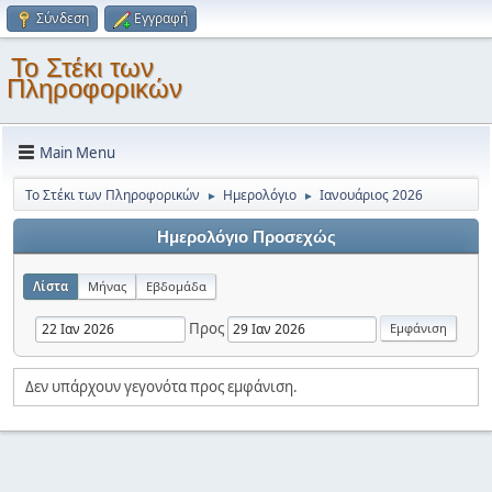
Σύνδεση
Εγγραφή
Το Στέκι των
Πληροφορικών
Main Menu
Το Στέκι των Πληροφορικών
Ημερολόγιο
Ιανουάριος 2026
►
►
Ημερολόγιο Προσεχώς
Λίστα
Μήνας
Εβδομάδα
Προς
Δεν υπάρχουν γεγονότα προς εμφάνιση.